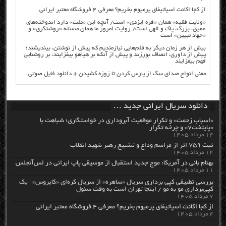
از کجا اکانت اسپاتیفای پرمیوم بخریم؟ معرفی ۴ فروشگاه معتبر ایرانی
«ولایت فقیه» همان «فره ایزدی» است/ آنچه این «ملت» دارد اندوخته‌های
عمیق، بزرگ، پاک و الهی است/ روایت امروز ما همان مسئله «روشنگری» و
«جهاد تبیین» است
بیش از هر زمان دیگر به قلم‌هایی نیازمندیم که پیش از نوشتن، بیندیشند؛
پیش از داوری، انصاف بورزند و پیش از آنکه بر هیاهو بیفزایند، بر روشنایی
فهم بیفزایند
معنی انواع صدای سگ از پارس کردن تا زوزه کشیدن + دانلود فایل صوتی
دانلود سریال ایرانی جدید …
«اسباب زحمت» و تکرار موقعیت آبروداری در خواستگاری؛ شباهت با
«پایتخت۷» و چرخه تکرار
۱۴ مرداد ۱۴۰۵
ثبت ۷۵۹ اثر از مراسم وداع و تشییع رهبر شهید انقلاب
۱۲ مرداد ۱۴۰۵
بهنام بانی در آمریکا: موج جدید استقبال از موسیقی پاپ ایرانی در لس‌آنجلس
۱۱ مرداد ۱۴۰۵
بررسی تطبیقی کپی برداری سریال «ساهره» از سریال کره‌ای «کایروس» | یک
کپی‌برداری مو به مو / اینجا تهران است به وقت سئول
۷ مرداد ۱۴۰۵
از کجا اکانت اسپاتیفای پرمیوم بخریم؟ معرفی ۴ فروشگاه معتبر ایرانی
۴ مرداد ۱۴۰۵