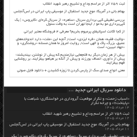
ثبت ۷۵۹ اثر از مراسم وداع و تشییع رهبر شهید انقلاب
بهنام بانی در آمریکا: موج جدید استقبال از موسیقی پاپ ایرانی در لس‌آنجلس
بررسی تطبیقی کپی برداری سریال «ساهره» از سریال کره‌ای «کایروس» | یک
کپی‌برداری مو به مو / اینجا تهران است به وقت سئول
از کجا اکانت اسپاتیفای پرمیوم بخریم؟ معرفی ۴ فروشگاه معتبر ایرانی
«ولایت فقیه» همان «فره ایزدی» است/ آنچه این «ملت» دارد اندوخته‌های
عمیق، بزرگ، پاک و الهی است/ روایت امروز ما همان مسئله «روشنگری» و
«جهاد تبیین» است
بیش از هر زمان دیگر به قلم‌هایی نیازمندیم که پیش از نوشتن، بیندیشند؛
پیش از داوری، انصاف بورزند و پیش از آنکه بر هیاهو بیفزایند، بر روشنایی
فهم بیفزایند
معنی انواع صدای سگ از پارس کردن تا زوزه کشیدن + دانلود فایل صوتی
دانلود سریال ایرانی جدید …
«اسباب زحمت» و تکرار موقعیت آبروداری در خواستگاری؛ شباهت با
«پایتخت۷» و چرخه تکرار
۱۴ مرداد ۱۴۰۵
ثبت ۷۵۹ اثر از مراسم وداع و تشییع رهبر شهید انقلاب
۱۲ مرداد ۱۴۰۵
بهنام بانی در آمریکا: موج جدید استقبال از موسیقی پاپ ایرانی در لس‌آنجلس
۱۱ مرداد ۱۴۰۵
بررسی تطبیقی کپی برداری سریال «ساهره» از سریال کره‌ای «کایروس» | یک