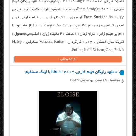
دانلود خارجی “From Straight As 2017 ” با کیفیت بالا دانلود رایگان فیلم
خارجی From Straight As 201فیلمنک مستقیم دانلود مستقیم فیلم خارجی
From Straight As 2017 از سرور سایت نام فارسی : فیلم خارجی فرام
استرایک اس ۲۰۱۷ نام انگلیسی : From Straight As 2017 باز نشر توسط
: ام بی فیلم ژانر : درام زمان : ۱ساعت ۲۷ دقیقه زبان : انگلیسی محصول :
آمریکا سال انتشار : ۲۰۱۷ کارگردان : Vanessa Parise ستارگان : Haley
Pullos, Judd Nelson, Greg Polak...
ادامه مطلب
دانلود رایگان فیلم خارجی Eloise 2017 با لینک مستقیم
دوشنبه ، ۲۵ بهمن
نمایش 4,847