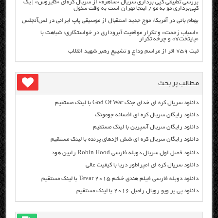
بررسی تطبیقی کپی برداری سریال «ساهره» از سریال کره‌ای «کایروس» | یک
کپی‌برداری مو به مو / اینجا تهران است به وقت سئول
بهنام بانی در آمریکا: موج جدید استقبال از موسیقی پاپ ایرانی در لس‌آنجلس
«اسباب زحمت» و تکرار موقعیت آبروداری در خواستگاری؛ شباهت با
«پایتخت۷» و چرخه تکرار
ثبت ۷۵۹ اثر از مراسم وداع و تشییع رهبر شهید انقلاب
مطالب پر بحث
دانلود سریال کره ای خدای جنگ God Of War با لینک مستقیم
دانلود رایگان سریال کره ای افسانه جومونگ
دانلود رایگان سریال آسپرین با لینک مستقیم
دانلود رایگان سریال کره ای شش اژدهای پرنده با لینک مستقیم
دانلود فصل اول سریال دوبله فارسی Robin Hood رابین هود
دانلود سریال کره ای امپراطور دریا با کیفیت عالی
دانلود دوبله فارسی فیلم هندی خشم Tevar ۲۰۱۵ با لینک مستقیم
دانلود پی پر ویو رویال رامبل ۲۰۱۶ با لینک مستقیم