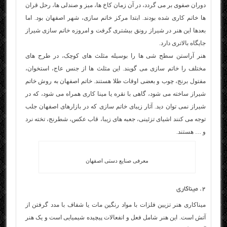
دوران صفوی بر می گردد، در آن زمان کاخ ها، میز و صندلی ها، رحل قران
ها خاتم کاری شده بودند. ابتدا مرکز خاتم سازی، شهر اصفهان بود. اما
بعدها این هنر در شیراز رونق بیشتری گرفت و امروزه خاتم سازی شیراز
جایگاه بالاتری دارد.
هنر آراستن سطح شی ها را بوسیله مثلث های کوچک، در طرح های
مختلف را خاتم سازی می گویند. این مثلث ها از جنس عاج، استخوان،
مفتول برنج، چوب و بعضی اوقات طلا هستند. خاتم اصفهان به روش خاتم
شیراز ساخته می شود، گاهی با نقره یا مینا کاری همراه می شود، که در
شیراز نمی توان دید. آثار زیبای خاتم سازی که در بازارهای اصفهان جلب
توجه می کنند اشیای تزئینی، جعبه های زیبا، قاب عکس، شطرنج، تخته نرد
و … هستند.
معرفی صنایع دستی اصفهان
۲. میناکاری
میناکاری هنر تزیین فلزات با مواد رنگین مات یا شفاف با مدد گرفتن از
آتش است. این هنر شامل فعل و انفعالات پیچیده شیمیایی است و یک هنر