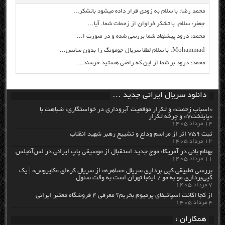
محمد رضا: با سلام به زودی قرار داده میشود باتشکر...
جعفر: سلام. با تشکر فراوان از زحمات شما. آیا...
محمد: درود پیشنهاد شما بررسی شده و در صورت ا...
Mohammad: با سلام لطفا سریال جومونگ را بدون سانس...
محمد: درود بر شما از این که راضی هستید خرسند...
دانلود سریال ایرانی جدید …
«اسباب زحمت» و تکرار موقعیت آبروداری در خواستگاری؛ شباهت با
«پایتخت۷» و چرخه تکرار
۱۴ مرداد ۱۴۰۵
ثبت ۷۵۹ اثر از مراسم وداع و تشییع رهبر شهید انقلاب
۱۲ مرداد ۱۴۰۵
بهنام بانی در آمریکا: موج جدید استقبال از موسیقی پاپ ایرانی در لس‌آنجلس
۱۱ مرداد ۱۴۰۵
بررسی تطبیقی کپی برداری سریال «ساهره» از سریال کره‌ای «کایروس» | یک
کپی‌برداری مو به مو / اینجا تهران است به وقت سئول
۷ مرداد ۱۴۰۵
از کجا اکانت اسپاتیفای پرمیوم بخریم؟ معرفی ۴ فروشگاه معتبر ایرانی
۴ مرداد ۱۴۰۵
همکاران :