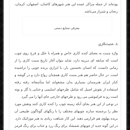
بوده‌اند. از جمله مراکز عمده این هنر شهرهای کاشان، اصفهان، کرمان،
زنجان و شیراز می‌باشد.
معرفی صنایع دستی
۸. منبت‌کاری
واژه منبت به معنای کنده کاری خاص و همراه با خلل و فرج روی چوب
است که سابقه ای ديرينه دارد، شايد بتوان آغاز تاريخ منبت کاری را از
زمانی دانست که انسان نخستين بار، با ابزاری برنده چوبی را تراشيده
است. در حال حاضر هم هنر منبت کاری همچنان رواج دارد و در گوشه و
کنار ايران هنرمندان بسياری بدان مشغولند اما متأسفانه رفته رفته
استفاده از نقوش اصيل که شامل طرحهای اسليمی و ختايی يا گل و بوته
است رو به فراموشی می رود و طرحهای خارجی جای آنها را می گيرد.
در نوعی از اين هنر بجای آنکه زمينه چوب را کنده کاری کنند ونقش مورد
نظر را برجسته سازند چوبهای مختلف را با رنگهای گوناگون طبيعی آن
بريده پهلوی هم قرارمی دهند. اين کار شباهت زيادی به هنر موزائيک دارد.
در اين گونه جديد از چوبهای شمشاد برای رنگ زرد و عناب برای رنگ قرمز