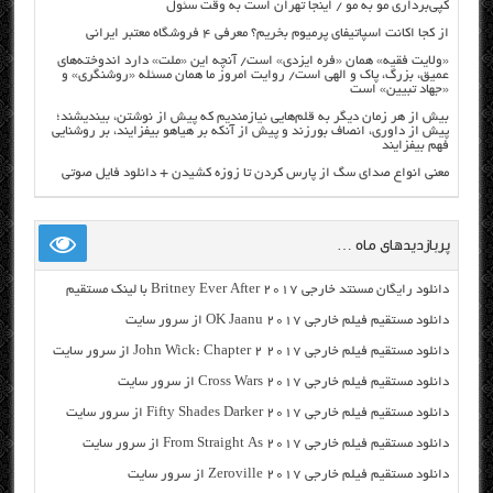
کپی‌برداری مو به مو / اینجا تهران است به وقت سئول
از کجا اکانت اسپاتیفای پرمیوم بخریم؟ معرفی ۴ فروشگاه معتبر ایرانی
«ولایت فقیه» همان «فره ایزدی» است/ آنچه این «ملت» دارد اندوخته‌های
عمیق، بزرگ، پاک و الهی است/ روایت امروز ما همان مسئله «روشنگری» و
«جهاد تبیین» است
بیش از هر زمان دیگر به قلم‌هایی نیازمندیم که پیش از نوشتن، بیندیشند؛
پیش از داوری، انصاف بورزند و پیش از آنکه بر هیاهو بیفزایند، بر روشنایی
فهم بیفزایند
معنی انواع صدای سگ از پارس کردن تا زوزه کشیدن + دانلود فایل صوتی
پربازدیدهای ماه …
دانلود رایگان مسنتد خارجی Britney Ever After 2017 با لینک مستقیم
دانلود مستقیم فیلم خارجی OK Jaanu 2017 از سرور سایت
دانلود مستقیم فیلم خارجی John Wick: Chapter 2 2017 از سرور سایت
دانلود مستقیم فیلم خارجی Cross Wars 2017 از سرور سایت
دانلود مستقیم فیلم خارجی Fifty Shades Darker 2017 از سرور سایت
دانلود مستقیم فیلم خارجی From Straight As 2017 از سرور سایت
دانلود مستقیم فیلم خارجی Zeroville 2017 از سرور سایت