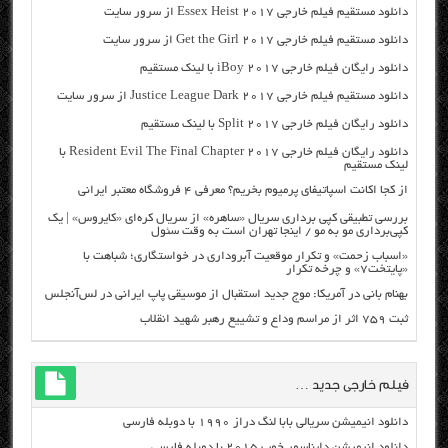
دانلود مستقیم فیلم خارجی Essex Heist 2017 از سرور سایت
دانلود مستقیم فیلم خارجی Get the Girl 2017 از سرور سایت
دانلود رایگان فیلم خارجی iBoy 2017 با لینک مستقیم
دانلود مستقیم فیلم خارجی Justice League Dark 2017 از سرور سایت
دانلود رایگان فیلم خارجی Split 2017 با لینک مستقیم
دانلود رایگان فیلم خارجی Resident Evil The Final Chapter 2017 با
لینک مستقیم
از کجا اکانت اسپاتیفای پرمیوم بخریم؟ معرفی ۴ فروشگاه معتبر ایرانی
بررسی تطبیقی کپی برداری سریال «ساهره» از سریال کره‌ای «کایروس» | یک
کپی‌برداری مو به مو / اینجا تهران است به وقت سئول
«اسباب زحمت» و تکرار موقعیت آبروداری در خواستگاری؛ شباهت با
«پایتخت۷» و چرخه تکرار
بهنام بانی در آمریکا: موج جدید استقبال از موسیقی پاپ ایرانی در لس‌آنجلس
ثبت ۷۵۹ اثر از مراسم وداع و تشییع رهبر شهید انقلاب
فیلم خارجی جدید …
دانلود انیمیشن سریالی بابا لنگ دراز ۱۹۹۰ با دوبله فارسی
دانلود انیمیشن دایناسور خوب ۲۰۱۵ با دوبله فارسی