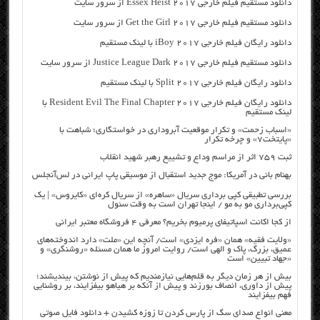
دانلود مستقیم فیلم خارجی Essex Heist 2017 از سرور سایت
دانلود مستقیم فیلم خارجی Get the Girl 2017 از سرور سایت
دانلود رایگان فیلم خارجی iBoy 2017 با لینک مستقیم
دانلود مستقیم فیلم خارجی Justice League Dark 2017 از سرور سایت
دانلود رایگان فیلم خارجی Split 2017 با لینک مستقیم
دانلود رایگان فیلم خارجی Resident Evil The Final Chapter 2017 با
لینک مستقیم
«اسباب زحمت» و تکرار موقعیت آبروداری در خواستگاری؛ شباهت با
«پایتخت۷» و چرخه تکرار
ثبت ۷۵۹ اثر از مراسم وداع و تشییع رهبر شهید انقلاب
بهنام بانی در آمریکا: موج جدید استقبال از موسیقی پاپ ایرانی در لس‌آنجلس
بررسی تطبیقی کپی برداری سریال «ساهره» از سریال کره‌ای «کایروس» | یک
کپی‌برداری مو به مو / اینجا تهران است به وقت سئول
از کجا اکانت اسپاتیفای پرمیوم بخریم؟ معرفی ۴ فروشگاه معتبر ایرانی
«ولایت فقیه» همان «فره ایزدی» است/ آنچه این «ملت» دارد اندوخته‌های
عمیق، بزرگ، پاک و الهی است/ روایت امروز ما همان مسئله «روشنگری» و
«جهاد تبیین» است
بیش از هر زمان دیگر به قلم‌هایی نیازمندیم که پیش از نوشتن، بیندیشند؛
پیش از داوری، انصاف بورزند و پیش از آنکه بر هیاهو بیفزایند، بر روشنایی
فهم بیفزایند
معنی انواع صدای سگ از پارس کردن تا زوزه کشیدن + دانلود فایل صوتی