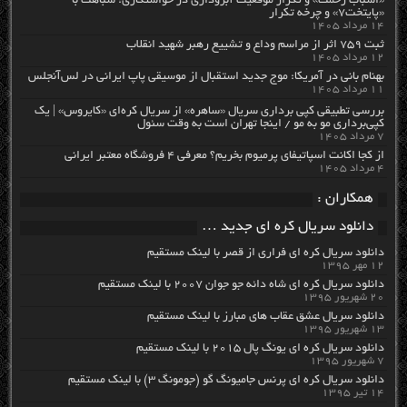
«اسباب زحمت» و تکرار موقعیت آبروداری در خواستگاری؛ شباهت با
«پایتخت۷» و چرخه تکرار
۱۴ مرداد ۱۴۰۵
ثبت ۷۵۹ اثر از مراسم وداع و تشییع رهبر شهید انقلاب
۱۲ مرداد ۱۴۰۵
بهنام بانی در آمریکا: موج جدید استقبال از موسیقی پاپ ایرانی در لس‌آنجلس
۱۱ مرداد ۱۴۰۵
بررسی تطبیقی کپی برداری سریال «ساهره» از سریال کره‌ای «کایروس» | یک
کپی‌برداری مو به مو / اینجا تهران است به وقت سئول
۷ مرداد ۱۴۰۵
از کجا اکانت اسپاتیفای پرمیوم بخریم؟ معرفی ۴ فروشگاه معتبر ایرانی
۴ مرداد ۱۴۰۵
همکاران :
دانلود سریال کره ای جدید …
دانلود سریال کره ای فراری از قصر با لینک مستقیم
۱۲ مهر ۱۳۹۵
دانلود سریال کره ای شاه دائه جو جوان ۲۰۰۷ با لینک مستقیم
۲۰ شهریور ۱۳۹۵
دانلود سریال عشق عقاب های مبارز با لینک مستقیم
۱۳ شهریور ۱۳۹۵
دانلود سریال کره ای یونگ پال ۲۰۱۵ با لینک مستقیم
۷ شهریور ۱۳۹۵
دانلود سریال کره ای پرنس جامیونگ گو (جومونگ ۳) با لینک مستقیم
۱۴ تیر ۱۳۹۵