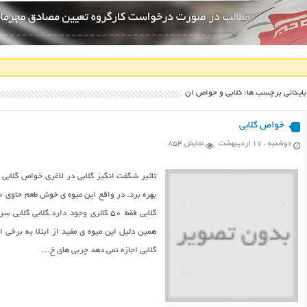
بایگانی برچسب ها: گلابی و خواص آن
خواص گلابی
دوشنبه ، ۱۷ اردیبهشت
نمایش 854
تاثیر شگفت انگیز گلابی در لاغری خواص گلابی 
گلابی فقط ۵۰ کالری وجود دارد.گلاب
همین دلیل این میوه ی مفید از ابتلا به برخی
گلابی اجازه نمی دهد چربی های خ...