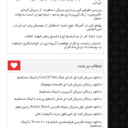
ایرانی
بررسی تطبیقی کپی برداری سریال «ساهره» از سریال کره‌ای
«کایروس» | یک کپی‌برداری مو به مو / اینجا تهران است به وقت
سئول
بهنام بانی در آمریکا: موج جدید استقبال از موسیقی پاپ ایرانی در
لس‌آنجلس
ثبت ۷۵۹ اثر از مراسم وداع و تشییع رهبر شهید انقلاب
«اسباب زحمت» و تکرار موقعیت آبروداری در خواستگاری؛ شباهت
با «پایتخت۷» و چرخه تکرار
مطالب پر بحث
دانلود سریال کره ای خدای جنگ God Of War با لینک مستقیم
دانلود رایگان سریال کره ای افسانه جومونگ
دانلود رایگان سریال آسپرین با لینک مستقیم
دانلود رایگان سریال کره ای شش اژدهای پرنده با لینک مستقیم
دانلود فصل اول سریال دوبله فارسی Robin Hood رابین هود
دانلود سریال کره ای امپراطور دریا با کیفیت عالی
دانلود دوبله فارسی فیلم هندی خشم Tevar ۲۰۱۵ با لینک
مستقیم