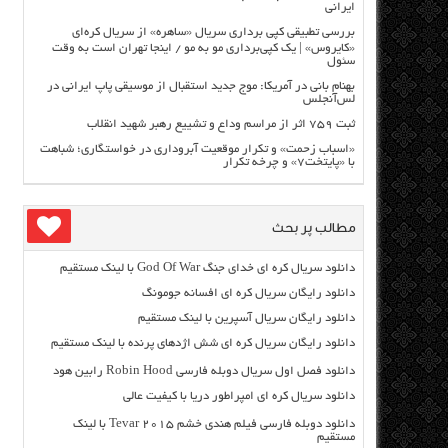
ایرانی
بررسی تطبیقی کپی برداری سریال «ساهره» از سریال کره‌ای
«کایروس» | یک کپی‌برداری مو به مو / اینجا تهران است به وقت
سئول
بهنام بانی در آمریکا: موج جدید استقبال از موسیقی پاپ ایرانی در
لس‌آنجلس
ثبت ۷۵۹ اثر از مراسم وداع و تشییع رهبر شهید انقلاب
«اسباب زحمت» و تکرار موقعیت آبروداری در خواستگاری؛ شباهت
با «پایتخت۷» و چرخه تکرار
مطالب پر بحث
دانلود سریال کره ای خدای جنگ God Of War با لینک مستقیم
دانلود رایگان سریال کره ای افسانه جومونگ
دانلود رایگان سریال آسپرین با لینک مستقیم
دانلود رایگان سریال کره ای شش اژدهای پرنده با لینک مستقیم
دانلود فصل اول سریال دوبله فارسی Robin Hood رابین هود
دانلود سریال کره ای امپراطور دریا با کیفیت عالی
دانلود دوبله فارسی فیلم هندی خشم Tevar ۲۰۱۵ با لینک
مستقیم