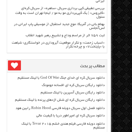
ایرانی
بررسی تطبیقی کپی برداری سریال «ساهره» از سریال کره‌ای
«کایروس» | یک کپی‌برداری مو به مو / اینجا تهران است به وقت
سئول
بهنام بانی در آمریکا: موج جدید استقبال از موسیقی پاپ ایرانی در
لس‌آنجلس
ثبت ۷۵۹ اثر از مراسم وداع و تشییع رهبر شهید انقلاب
«اسباب زحمت» و تکرار موقعیت آبروداری در خواستگاری؛ شباهت
با «پایتخت۷» و چرخه تکرار
مطالب پر بحث
دانلود سریال کره ای خدای جنگ God Of War با لینک مستقیم
دانلود رایگان سریال کره ای افسانه جومونگ
دانلود رایگان سریال آسپرین با لینک مستقیم
دانلود رایگان سریال کره ای شش اژدهای پرنده با لینک مستقیم
دانلود فصل اول سریال دوبله فارسی Robin Hood رابین هود
دانلود سریال کره ای امپراطور دریا با کیفیت عالی
دانلود دوبله فارسی فیلم هندی خشم Tevar ۲۰۱۵ با لینک
مستقیم