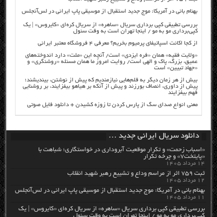
بهنام بانی در آمریکا: موج جدید استقبال از موسیقی پاپ ایرانی در لس‌آنجلس
بررسی تطبیقی کپی برداری سریال «ساهره» از سریال کره‌ای «کایروس» | یک
کپی‌برداری مو به مو / اینجا تهران است به وقت سئول
از کجا اکانت اسپاتیفای پرمیوم بخریم؟ معرفی ۴ فروشگاه معتبر ایرانی
«ولایت فقیه» همان «فره ایزدی» است/ آنچه این «ملت» دارد اندوخته‌های
عمیق، بزرگ، پاک و الهی است/ روایت امروز ما همان مسئله «روشنگری» و
«جهاد تبیین» است
بیش از هر زمان دیگر به قلم‌هایی نیازمندیم که پیش از نوشتن، بیندیشند؛
پیش از داوری، انصاف بورزند و پیش از آنکه بر هیاهو بیفزایند، بر روشنایی
فهم بیفزایند
معنی انواع صدای سگ از پارس کردن تا زوزه کشیدن + دانلود فایل صوتی
دانلود سریال ایرانی جدید …
«اسباب زحمت» و تکرار موقعیت آبروداری در خواستگاری؛ شباهت با
«پایتخت۷» و چرخه تکرار
۱۴ مرداد ۱۴۰۵
ثبت ۷۵۹ اثر از مراسم وداع و تشییع رهبر شهید انقلاب
۱۲ مرداد ۱۴۰۵
بهنام بانی در آمریکا: موج جدید استقبال از موسیقی پاپ ایرانی در لس‌آنجلس
۱۱ مرداد ۱۴۰۵
بررسی تطبیقی کپی برداری سریال «ساهره» از سریال کره‌ای «کایروس» | یک
کپی‌برداری مو به مو / اینجا تهران است به وقت سئول