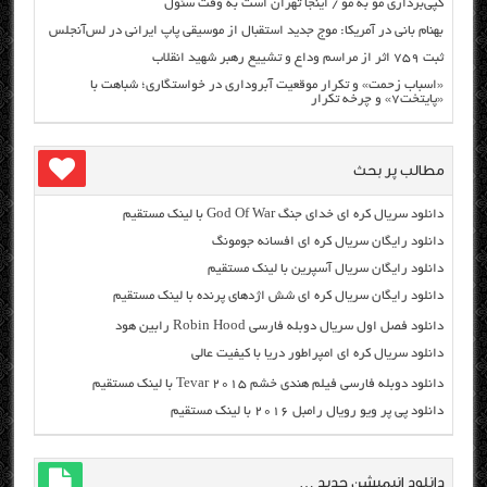
کپی‌برداری مو به مو / اینجا تهران است به وقت سئول
بهنام بانی در آمریکا: موج جدید استقبال از موسیقی پاپ ایرانی در لس‌آنجلس
ثبت ۷۵۹ اثر از مراسم وداع و تشییع رهبر شهید انقلاب
«اسباب زحمت» و تکرار موقعیت آبروداری در خواستگاری؛ شباهت با
«پایتخت۷» و چرخه تکرار
مطالب پر بحث
دانلود سریال کره ای خدای جنگ God Of War با لینک مستقیم
دانلود رایگان سریال کره ای افسانه جومونگ
دانلود رایگان سریال آسپرین با لینک مستقیم
دانلود رایگان سریال کره ای شش اژدهای پرنده با لینک مستقیم
دانلود فصل اول سریال دوبله فارسی Robin Hood رابین هود
دانلود سریال کره ای امپراطور دریا با کیفیت عالی
دانلود دوبله فارسی فیلم هندی خشم Tevar ۲۰۱۵ با لینک مستقیم
دانلود پی پر ویو رویال رامبل ۲۰۱۶ با لینک مستقیم
دانلود انیمیشن جدید …