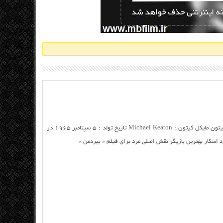
بیوگرافی Michael Keaton بیوگرافی مایکل کیتون مایکل کیتون : Michael Keaton تاریخ تولد : ۵ سپتامبر ۱۹۶۵ در
مزد اسکار بهترین بازیگر نقش اصلی مرد برای فیلم « بیردمن »