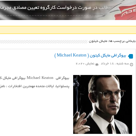
بایگانی برچسب ها: مایکل کیتون
بیوگرافی مایکل کیتون ( Michael Keaton )
سه شنبه ، ۱۸ خرداد
نمایش 2,020
پنسلوانیا، ایالات متحده مهمترین افتخارات : نا