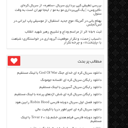
بررسی تطبیقی کپی برداری سریال «ساهره» از سریال کره‌ای
«کایروس» | یک کپی‌برداری مو به مو / اینجا تهران است به وقت
سئول
بهنام بانی در آمریکا: موج جدید استقبال از موسیقی پاپ ایرانی در
لس‌آنجلس
ثبت ۷۵۹ اثر از مراسم وداع و تشییع رهبر شهید انقلاب
«اسباب زحمت» و تکرار موقعیت آبروداری در خواستگاری؛ شباهت
با «پایتخت۷» و چرخه تکرار
مطالب پر بحث
دانلود سریال کره ای خدای جنگ God Of War با لینک مستقیم
دانلود رایگان سریال کره ای افسانه جومونگ
دانلود رایگان سریال آسپرین با لینک مستقیم
دانلود رایگان سریال کره ای شش اژدهای پرنده با لینک مستقیم
دانلود فصل اول سریال دوبله فارسی Robin Hood رابین هود
دانلود سریال کره ای امپراطور دریا با کیفیت عالی
دانلود دوبله فارسی فیلم هندی خشم Tevar ۲۰۱۵ با لینک
مستقیم