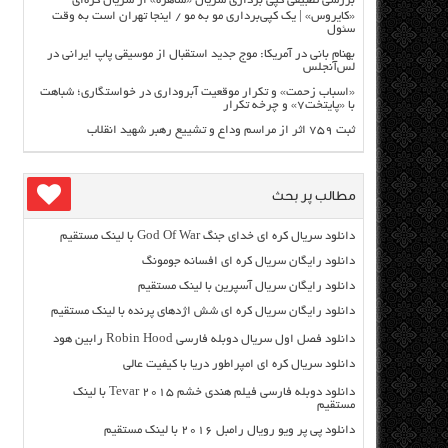
بررسی تطبیقی کپی برداری سریال «ساهره» از سریال کره‌ای
«کایروس» | یک کپی‌برداری مو به مو / اینجا تهران است به وقت
سئول
بهنام بانی در آمریکا: موج جدید استقبال از موسیقی پاپ ایرانی در
لس‌آنجلس
«اسباب زحمت» و تکرار موقعیت آبروداری در خواستگاری؛ شباهت
با «پایتخت۷» و چرخه تکرار
ثبت ۷۵۹ اثر از مراسم وداع و تشییع رهبر شهید انقلاب
مطالب پر بحث
دانلود سریال کره ای خدای جنگ God Of War با لینک مستقیم
دانلود رایگان سریال کره ای افسانه جومونگ
دانلود رایگان سریال آسپرین با لینک مستقیم
دانلود رایگان سریال کره ای شش اژدهای پرنده با لینک مستقیم
دانلود فصل اول سریال دوبله فارسی Robin Hood رابین هود
دانلود سریال کره ای امپراطور دریا با کیفیت عالی
دانلود دوبله فارسی فیلم هندی خشم Tevar ۲۰۱۵ با لینک
مستقیم
دانلود پی پر ویو رویال رامبل ۲۰۱۶ با لینک مستقیم