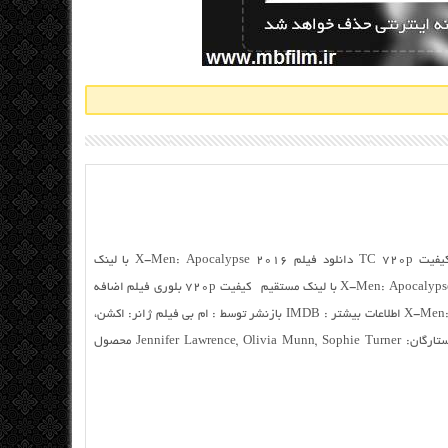
دانلودان فیلم X-Mفیلمcalypse 2016 با کیفیت TC 720p دانلود فیلم X-Men: Apocalypse 2016 با لینک
مستقیم و رایگان دانلود رایگان فیلم X-Men: Apocalypse 2016 با لینک مستقیم کیفیت ۷۲۰p بلوری فیلم اضافه
شد نام انگلیسی : فیلم X-Men: Apocalypse 2016 اطلاعات بیشتر : IMDB بازنشر توسط : ام بی فیلم ژانر: اکشن،
ماجراجویی، فانتزی کارگردان: Bryan Singer ستارگان: Jennifer Lawrence, Olivia Munn, Sophie Turner محصول