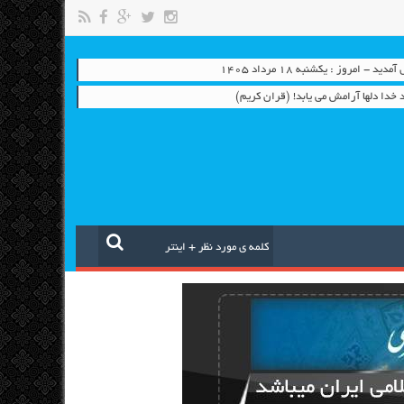
 - امروز : یکشنبه ۱۸ مرداد ۱۴۰۵
ياد خدا دلها آرامش می ‏يابد! (قران کریم)