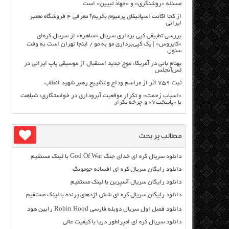
مسئله «روشنگری» و «جهاد تبیین» است
از کجا اکانت اسپاتیفای پرمیوم بخریم؟ معرفی ۴ فروشگاه معتبر
ایرانی
بررسی تطبیقی کپی برداری سریال «ساهره» از سریال کره‌ای
«کایروس» | یک کپی‌برداری مو به مو / اینجا تهران است به وقت
سئول
بهنام بانی در آمریکا: موج جدید استقبال از موسیقی پاپ ایرانی در
لس‌آنجلس
ثبت ۷۵۹ اثر از مراسم وداع و تشییع رهبر شهید انقلاب
«اسباب زحمت» و تکرار موقعیت آبروداری در خواستگاری؛ شباهت
با «پایتخت۷» و چرخه تکرار
مطالب پر بحث
دانلود سریال کره ای خدای جنگ God Of War با لینک مستقیم
دانلود رایگان سریال کره ای افسانه جومونگ
دانلود رایگان سریال آسپرین با لینک مستقیم
دانلود رایگان سریال کره ای شش اژدهای پرنده با لینک مستقیم
دانلود فصل اول سریال دوبله فارسی Robin Hood رابین هود
دانلود سریال کره ای امپراطور دریا با کیفیت عالی