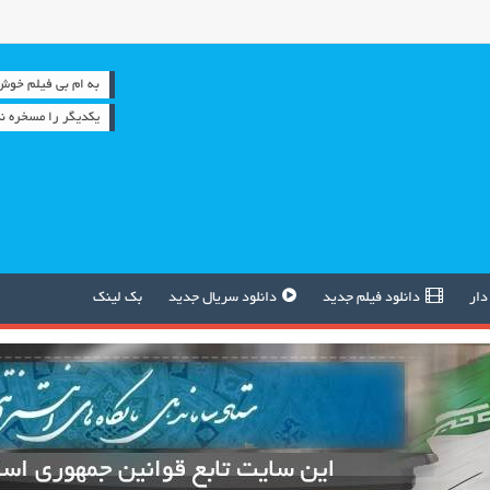
به ام بی فیلم خوش آمدید
یكدیگر را مسخره نك
دار
دانلود فیلم جدید
دانلود سریال جدید
بک لینک