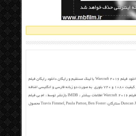
دانلودان فیلم Warفیلم016 با لینک مستقیم دانلود فیلم Warcraft 2016 با لینک مستقیم و رایگان دانلود رایگان فیلم
Warcraft 2016 از سایت ام بی فیلم فیلم با دو کیفیت ۱۰۸۰ و ۷۲۰ بلوری به صورت دو زبانه فارسی و انگلیسی اضافه
شد نام فارسی : فیلم وارکرفت نام انگلیسی : فیلم Warcraft 2016 اطلاعات بیشتر : IMDB بازنشر توسط : ام بی فیلم
ژانر: اکشن، ماجراجویی، فانتزی کارگردان: Duncan Jones ستارگان: Travis Fimmel, Paula Patton, Ben Foster محصول