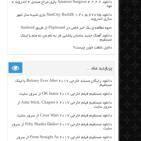
دانلود Amateur Surgeon 4 2.2.2 بازی جراح مبتدی ۴ اندروید +
مود
دانلود SimCity BuildIt 1.20.5.67895 بازی شبیه ساز شهر
سازی اندروید
نحوه مطالعه ی یک خبر خاص در Flipboard از طریق Android
دانلود آهنگ جدید ساسان پاشایی فر به نام من نه منم با لینک
مستقیم
دلايل غلظت خون چيست؟
پربازدید ماه …
دانلود رایگان مسنتد خارجی Britney Ever After 2017 با لینک
مستقیم
دانلود مستقیم فیلم خارجی OK Jaanu 2017 از سرور سایت
دانلود مستقیم فیلم خارجی John Wick: Chapter 2 2017 از
سرور سایت
دانلود مستقیم فیلم خارجی Cross Wars 2017 از سرور سایت
دانلود مستقیم فیلم خارجی Fifty Shades Darker 2017 از سرور
سایت
دانلود مستقیم فیلم خارجی From Straight As 2017 از سرور