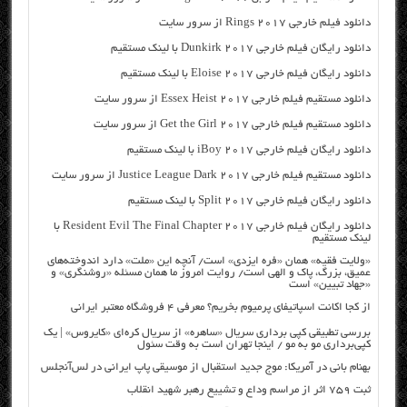
دانلود فیلم خارجی Rings 2017 از سرور سایت
دانلود رایگان فیلم خارجی Dunkirk 2017 با لینک مستقیم
دانلود رایگان فیلم خارجی Eloise 2017 با لینک مستقیم
دانلود مستقیم فیلم خارجی Essex Heist 2017 از سرور سایت
دانلود مستقیم فیلم خارجی Get the Girl 2017 از سرور سایت
دانلود رایگان فیلم خارجی iBoy 2017 با لینک مستقیم
دانلود مستقیم فیلم خارجی Justice League Dark 2017 از سرور سایت
دانلود رایگان فیلم خارجی Split 2017 با لینک مستقیم
دانلود رایگان فیلم خارجی Resident Evil The Final Chapter 2017 با
لینک مستقیم
«ولایت فقیه» همان «فره ایزدی» است/ آنچه این «ملت» دارد اندوخته‌های
عمیق، بزرگ، پاک و الهی است/ روایت امروز ما همان مسئله «روشنگری» و
«جهاد تبیین» است
از کجا اکانت اسپاتیفای پرمیوم بخریم؟ معرفی ۴ فروشگاه معتبر ایرانی
بررسی تطبیقی کپی برداری سریال «ساهره» از سریال کره‌ای «کایروس» | یک
کپی‌برداری مو به مو / اینجا تهران است به وقت سئول
بهنام بانی در آمریکا: موج جدید استقبال از موسیقی پاپ ایرانی در لس‌آنجلس
ثبت ۷۵۹ اثر از مراسم وداع و تشییع رهبر شهید انقلاب