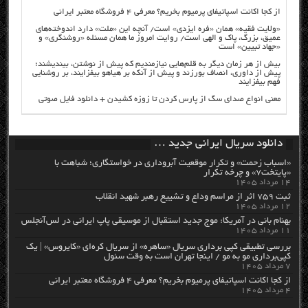
از کجا اکانت اسپاتیفای پرمیوم بخریم؟ معرفی ۴ فروشگاه معتبر ایرانی
«ولایت فقیه» همان «فره ایزدی» است/ آنچه این «ملت» دارد اندوخته‌های
عمیق، بزرگ، پاک و الهی است/ روایت امروز ما همان مسئله «روشنگری» و
«جهاد تبیین» است
بیش از هر زمان دیگر به قلم‌هایی نیازمندیم که پیش از نوشتن، بیندیشند؛
پیش از داوری، انصاف بورزند و پیش از آنکه بر هیاهو بیفزایند، بر روشنایی
فهم بیفزایند
معنی انواع صدای سگ از پارس کردن تا زوزه کشیدن + دانلود فایل صوتی
دانلود سریال ایرانی جدید …
«اسباب زحمت» و تکرار موقعیت آبروداری در خواستگاری؛ شباهت با
«پایتخت۷» و چرخه تکرار
۱۴ مرداد ۱۴۰۵
ثبت ۷۵۹ اثر از مراسم وداع و تشییع رهبر شهید انقلاب
۱۲ مرداد ۱۴۰۵
بهنام بانی در آمریکا: موج جدید استقبال از موسیقی پاپ ایرانی در لس‌آنجلس
۱۱ مرداد ۱۴۰۵
بررسی تطبیقی کپی برداری سریال «ساهره» از سریال کره‌ای «کایروس» | یک
کپی‌برداری مو به مو / اینجا تهران است به وقت سئول
۷ مرداد ۱۴۰۵
از کجا اکانت اسپاتیفای پرمیوم بخریم؟ معرفی ۴ فروشگاه معتبر ایرانی
۴ مرداد ۱۴۰۵