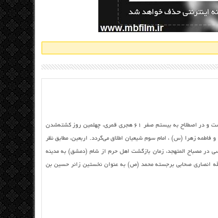
اربعین حسینی اربعین در لغت به معنی چهلم است و در اصطلاح به بیستم صفر ۶۱ هجری قمری، چهلمین روز کشته‌شدن
 فاطمه زهرا (س) ، امام سوم شیعیان اطلاق می‌گردد. اربعین، مطابق نظر
 در مصباح المتهجد، زمان بازگشت اهل حرم از شام (دمشق) به مدینه
الله انصاری صحابی برجسته محمد (ص) به عنوان نخستین زائر حسین بن