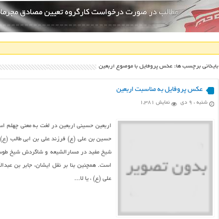
بایگانی برچسب ها: عکس پروفایل با موضوع اربعین
عکس پروفایل به مناسبت اربعین
شنبه ، ۹ دی
نمایش 1,381
حسین بن علی (ع) فرزند علی بن ابی طالب (ع) و
شیخ مفید در مسارالشیعه و شاگردش شیخ طوسی
است. همچنین بنا بر نقل ایشان، جابر بن عبد
علی (ع) ، یا لا...