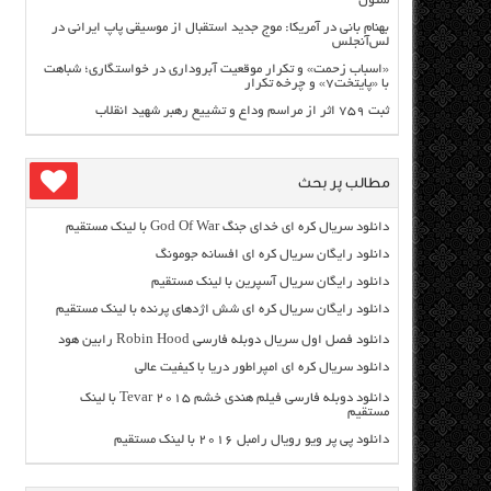
سئول
بهنام بانی در آمریکا: موج جدید استقبال از موسیقی پاپ ایرانی در
لس‌آنجلس
«اسباب زحمت» و تکرار موقعیت آبروداری در خواستگاری؛ شباهت
با «پایتخت۷» و چرخه تکرار
ثبت ۷۵۹ اثر از مراسم وداع و تشییع رهبر شهید انقلاب
مطالب پر بحث
دانلود سریال کره ای خدای جنگ God Of War با لینک مستقیم
دانلود رایگان سریال کره ای افسانه جومونگ
دانلود رایگان سریال آسپرین با لینک مستقیم
دانلود رایگان سریال کره ای شش اژدهای پرنده با لینک مستقیم
دانلود فصل اول سریال دوبله فارسی Robin Hood رابین هود
دانلود سریال کره ای امپراطور دریا با کیفیت عالی
دانلود دوبله فارسی فیلم هندی خشم Tevar ۲۰۱۵ با لینک
مستقیم
دانلود پی پر ویو رویال رامبل ۲۰۱۶ با لینک مستقیم