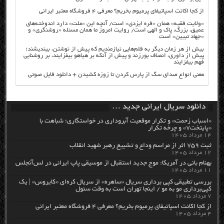
از کجا اکانت اسپاتیفای پرمیوم بخریم؟ معرفی ۴ فروشگاه معتبر ایرانی
«ولایت فقیه» همان «فره ایزدی» است/ آنچه این «ملت» دارد اندوخته‌های
عمیق، بزرگ، پاک و الهی است/ روایت امروز ما همان مسئله «روشنگری» و
«جهاد تبیین» است
بیش از هر زمان دیگر به قلم‌هایی نیازمندیم که پیش از نوشتن، بیندیشند؛
پیش از داوری، انصاف بورزند و پیش از آنکه بر هیاهو بیفزایند، بر روشنایی
فهم بیفزایند
معنی انواع صدای سگ از پارس کردن تا زوزه کشیدن + دانلود فایل صوتی
دانلود سریال ایرانی جدید …
«اسباب زحمت» و تکرار موقعیت آبروداری در خواستگاری؛ شباهت با
«پایتخت۷» و چرخه تکرار
۱۴ مرداد ۱۴۰۵
ثبت ۷۵۹ اثر از مراسم وداع و تشییع رهبر شهید انقلاب
۱۲ مرداد ۱۴۰۵
بهنام بانی در آمریکا: موج جدید استقبال از موسیقی پاپ ایرانی در لس‌آنجلس
۱۱ مرداد ۱۴۰۵
بررسی تطبیقی کپی برداری سریال «ساهره» از سریال کره‌ای «کایروس» | یک
کپی‌برداری مو به مو / اینجا تهران است به وقت سئول
۷ مرداد ۱۴۰۵
از کجا اکانت اسپاتیفای پرمیوم بخریم؟ معرفی ۴ فروشگاه معتبر ایرانی
۴ مرداد ۱۴۰۵