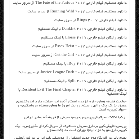
دانلود مستقیم فیلم خارجی The Fate of the Furious 2017 از سرور سایت
دانلود مستقیم فیلم خارجی Running Wild 2017 از سرور سایت
دانلود فیلم خارجی Rings 2017 از سرور سایت
دانلود رایگان فیلم خارجی Dunkirk 2017 با لینک مستقیم
دانلود رایگان فیلم خارجی Eloise 2017 با لینک مستقیم
دانلود مستقیم فیلم خارجی Essex Heist 2017 از سرور سایت
دانلود مستقیم فیلم خارجی Get the Girl 2017 از سرور سایت
دانلود رایگان فیلم خارجی iBoy 2017 با لینک مستقیم
دانلود مستقیم فیلم خارجی Justice League Dark 2017 از سرور سایت
دانلود رایگان فیلم خارجی Split 2017 با لینک مستقیم
دانلود رایگان فیلم خارجی Resident Evil The Final Chapter 2017 با
لینک مستقیم
«ولایت فقیه» همان «فره ایزدی» است/ آنچه این «ملت» دارد اندوخته‌های
عمیق، بزرگ، پاک و الهی است/ روایت امروز ما همان مسئله «روشنگری» و
«جهاد تبیین» است
از کجا اکانت اسپاتیفای پرمیوم بخریم؟ معرفی ۴ فروشگاه معتبر ایرانی
بررسی تطبیقی کپی برداری سریال «ساهره» از سریال کره‌ای «کایروس» | یک
کپی‌برداری مو به مو / اینجا تهران است به وقت سئول
بهنام بانی در آمریکا: موج جدید استقبال از موسیقی پاپ ایرانی در لس‌آنجلس