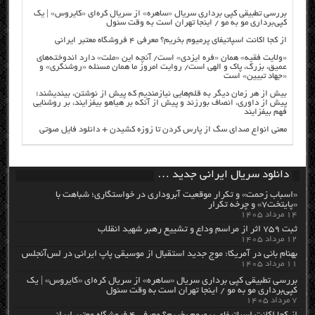
بررسی تطبیقی کپی برداری سریال «ساهره» از سریال کره‌ای «کایروس» | یک
کپی‌برداری مو به مو / اینجا تهران است به وقت سئول
از کجا اکانت اسپاتیفای پرمیوم بخریم؟ معرفی ۴ فروشگاه معتبر ایرانی
«ولایت فقیه» همان «فره ایزدی» است/ آنچه این «ملت» دارد اندوخته‌های
عمیق، بزرگ، پاک و الهی است/ روایت امروز ما همان مسئله «روشنگری» و
«جهاد تبیین» است
بیش از هر زمان دیگر به قلم‌هایی نیازمندیم که پیش از نوشتن، بیندیشند؛
پیش از داوری، انصاف بورزند و پیش از آنکه بر هیاهو بیفزایند، بر روشنایی
فهم بیفزایند
معنی انواع صدای سگ از پارس کردن تا زوزه کشیدن + دانلود فایل صوتی
دانلود سریال ایرانی جدید …
«اسباب زحمت» و تکرار موقعیت آبروداری در خواستگاری؛ شباهت با
«پایتخت۷» و چرخه تکرار
۱۴ مرداد ۱۴۰۵
ثبت ۷۵۹ اثر از مراسم وداع و تشییع رهبر شهید انقلاب
۱۲ مرداد ۱۴۰۵
بهنام بانی در آمریکا: موج جدید استقبال از موسیقی پاپ ایرانی در لس‌آنجلس
۱۱ مرداد ۱۴۰۵
بررسی تطبیقی کپی برداری سریال «ساهره» از سریال کره‌ای «کایروس» | یک
کپی‌برداری مو به مو / اینجا تهران است به وقت سئول
۷ مرداد ۱۴۰۵