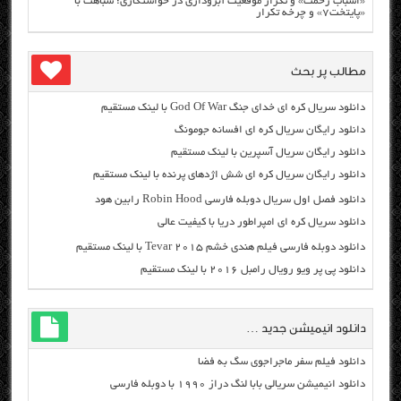
«اسباب زحمت» و تکرار موقعیت آبروداری در خواستگاری؛ شباهت با
«پایتخت۷» و چرخه تکرار
مطالب پر بحث
دانلود سریال کره ای خدای جنگ God Of War با لینک مستقیم
دانلود رایگان سریال کره ای افسانه جومونگ
دانلود رایگان سریال آسپرین با لینک مستقیم
دانلود رایگان سریال کره ای شش اژدهای پرنده با لینک مستقیم
دانلود فصل اول سریال دوبله فارسی Robin Hood رابین هود
دانلود سریال کره ای امپراطور دریا با کیفیت عالی
دانلود دوبله فارسی فیلم هندی خشم Tevar ۲۰۱۵ با لینک مستقیم
دانلود پی پر ویو رویال رامبل ۲۰۱۶ با لینک مستقیم
دانلود انیمیشن جدید …
دانلود فیلم سفر ماجراجوی سگ به فضا
دانلود انیمیشن سریالی بابا لنگ دراز ۱۹۹۰ با دوبله فارسی