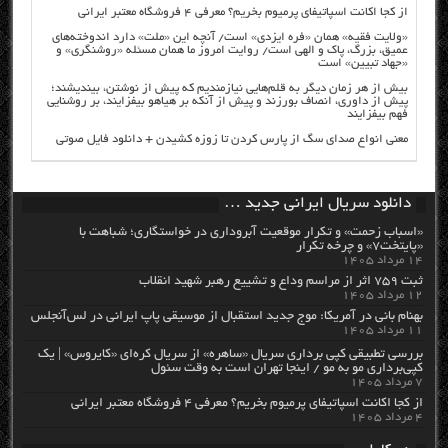
از کجا اکانت اسپاتیفای پرمیوم بخریم؟ معرفی ۴ فروشگاه معتبر ایرانی
«ولایت فقیه» همان «فره ایزدی» است/ آنچه این «ملت» دارد اندوخته‌های
عمیق، بزرگ، پاک و الهی است/ روایت امروز ما همان مسئله «روشنگری» و
«جهاد تبیین» است
بیش از هر زمان دیگر به قلم‌هایی نیازمندیم که پیش از نوشتن، بیندیشند؛
پیش از داوری، انصاف بورزند و پیش از آنکه بر هیاهو بیفزایند، بر روشنایی
فهم بیفزایند
معنی انواع صدای سگ از پارس کردن تا زوزه کشیدن + دانلود فایل صوتی
دانلود سریال ایرانی جدید …
«اسباب زحمت» و تکرار موقعیت آبروداری در خواستگاری؛ شباهت با
«پایتخت۷» و چرخه تکرار
۱۴ مرداد ۱۴۰۵
ثبت ۷۵۹ اثر از مراسم وداع و تشییع رهبر شهید انقلاب
۱۲ مرداد ۱۴۰۵
بهنام بانی در آمریکا: موج جدید استقبال از موسیقی پاپ ایرانی در لس‌آنجلس
۱۱ مرداد ۱۴۰۵
بررسی تطبیقی کپی برداری سریال «ساهره» از سریال کره‌ای «کایروس» | یک
کپی‌برداری مو به مو / اینجا تهران است به وقت سئول
۷ مرداد ۱۴۰۵
از کجا اکانت اسپاتیفای پرمیوم بخریم؟ معرفی ۴ فروشگاه معتبر ایرانی
۴ مرداد ۱۴۰۵