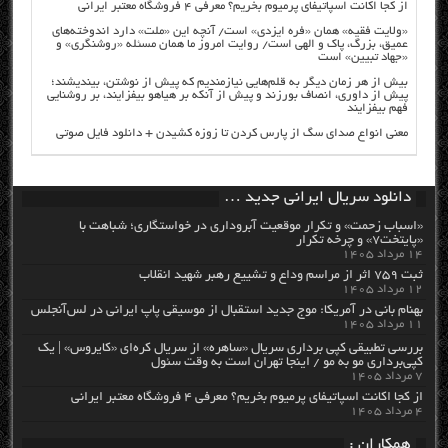
از کجا اکانت اسپاتیفای پرمیوم بخریم؟ معرفی ۴ فروشگاه معتبر ایرانی
«ولایت فقیه» همان «فره ایزدی» است/ آنچه این «ملت» دارد اندوخته‌های
عمیق، بزرگ، پاک و الهی است/ روایت امروز ما همان مسئله «روشنگری» و
«جهاد تبیین» است
بیش از هر زمان دیگر به قلم‌هایی نیازمندیم که پیش از نوشتن، بیندیشند؛
پیش از داوری، انصاف بورزند و پیش از آنکه بر هیاهو بیفزایند، بر روشنایی
فهم بیفزایند
معنی انواع صدای سگ از پارس کردن تا زوزه کشیدن + دانلود فایل صوتی
دانلود سریال ایرانی جدید …
«اسباب زحمت» و تکرار موقعیت آبروداری در خواستگاری؛ شباهت با
«پایتخت۷» و چرخه تکرار
۱۴ مرداد ۱۴۰۵
ثبت ۷۵۹ اثر از مراسم وداع و تشییع رهبر شهید انقلاب
۱۲ مرداد ۱۴۰۵
بهنام بانی در آمریکا: موج جدید استقبال از موسیقی پاپ ایرانی در لس‌آنجلس
۱۱ مرداد ۱۴۰۵
بررسی تطبیقی کپی برداری سریال «ساهره» از سریال کره‌ای «کایروس» | یک
کپی‌برداری مو به مو / اینجا تهران است به وقت سئول
۷ مرداد ۱۴۰۵
از کجا اکانت اسپاتیفای پرمیوم بخریم؟ معرفی ۴ فروشگاه معتبر ایرانی
۴ مرداد ۱۴۰۵
همکاران :