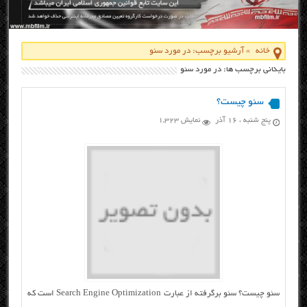
خانه
»
آرشیو برچسب: در مورد سئو
بایگانی برچسب ها: در مورد سئو
سئو چیست؟
پنج شنبه ، ۱۶ آذر
نمایش 1,323
سئو چیست؟ سئو برگرفته از عبارت Search Engine Optimization است که