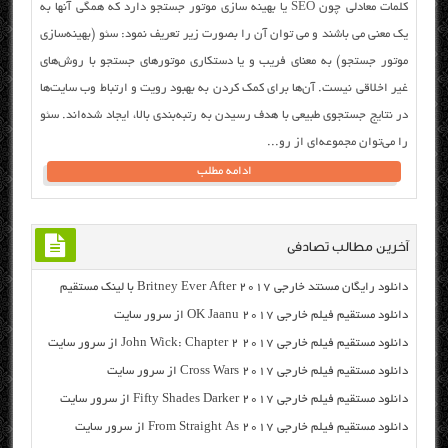
کلمات معادلی چون SEO یا بهینه سازی موتور جستجو دارد که همگی آنها به
یک معنی می باشند و می توان آن را بصورت زیر تعریف نمود: سئو (بهينه‌سازي
موتور جستجو) به معناي فريب و يا دستکاري موتور‌هاي جستجو با روش‌هاي
غير اخلاقي نيست. آن‌ها براي کمک کردن به بهبود رويت و ارتباط وب سايت‌ها
در نتايج جستجوي طبيعي با هدف رسيدن به رتبه‌بندي بالا، ايجاد شده‌اند. سئو
را مي‌توان مجموعه‌اي از رو...
ادامه مطلب
آخرین مطالب تصادفی
دانلود رایگان مسنتد خارجی Britney Ever After 2017 با لینک مستقیم
دانلود مستقیم فیلم خارجی OK Jaanu 2017 از سرور سایت
دانلود مستقیم فیلم خارجی John Wick: Chapter 2 2017 از سرور سایت
دانلود مستقیم فیلم خارجی Cross Wars 2017 از سرور سایت
دانلود مستقیم فیلم خارجی Fifty Shades Darker 2017 از سرور سایت
دانلود مستقیم فیلم خارجی From Straight As 2017 از سرور سایت