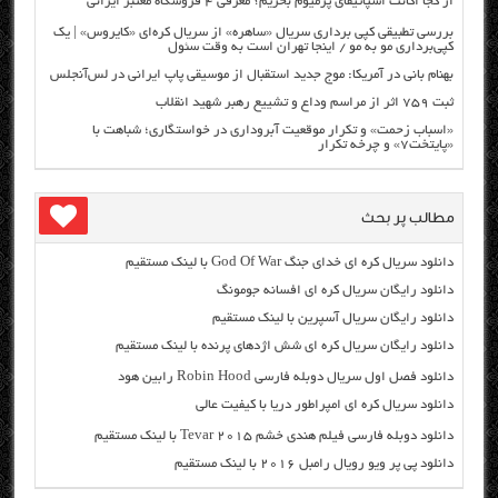
از کجا اکانت اسپاتیفای پرمیوم بخریم؟ معرفی ۴ فروشگاه معتبر ایرانی
بررسی تطبیقی کپی برداری سریال «ساهره» از سریال کره‌ای «کایروس» | یک
کپی‌برداری مو به مو / اینجا تهران است به وقت سئول
بهنام بانی در آمریکا: موج جدید استقبال از موسیقی پاپ ایرانی در لس‌آنجلس
ثبت ۷۵۹ اثر از مراسم وداع و تشییع رهبر شهید انقلاب
«اسباب زحمت» و تکرار موقعیت آبروداری در خواستگاری؛ شباهت با
«پایتخت۷» و چرخه تکرار
مطالب پر بحث
دانلود سریال کره ای خدای جنگ God Of War با لینک مستقیم
دانلود رایگان سریال کره ای افسانه جومونگ
دانلود رایگان سریال آسپرین با لینک مستقیم
دانلود رایگان سریال کره ای شش اژدهای پرنده با لینک مستقیم
دانلود فصل اول سریال دوبله فارسی Robin Hood رابین هود
دانلود سریال کره ای امپراطور دریا با کیفیت عالی
دانلود دوبله فارسی فیلم هندی خشم Tevar ۲۰۱۵ با لینک مستقیم
دانلود پی پر ویو رویال رامبل ۲۰۱۶ با لینک مستقیم