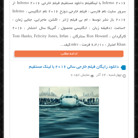
Inferno 2016 با لینکفیلم دانلود مستقیم فیلم خارجی Inferno 2016 از
سرور سایت نام فارسی : فیلم خارجی دوزخ ۲۰۱۶ نام انگلیسی : Inferno
2016 باز نشر توسط : ام بی فیلم ژانر : اکشن، ماجرایی، جنایی زمان :
۲ساعت ۱دقیقه زبان : انگلیسی محصول : آمریکا سال انتشار : ۲۰۱۶
کارگردان : Ron Howard ستارگان : Tom Hanks, Felicity Jones, Irrfan
Khan امتیاز : ۶٫۲/۱۰ فرمت : mkv کیف...
ادامه مطلب
دانلود رایگان فیلم خارجی سالی ۲۰۱۶ با لینک مستقیم
چهارشنبه ، ۲۴ آذر
نمایش 2,157