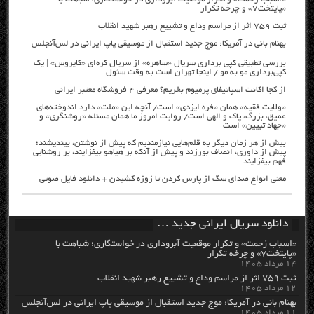
«پایتخت۷» و چرخه تکرار
ثبت ۷۵۹ اثر از مراسم وداع و تشییع رهبر شهید انقلاب
بهنام بانی در آمریکا: موج جدید استقبال از موسیقی پاپ ایرانی در لس‌آنجلس
بررسی تطبیقی کپی برداری سریال «ساهره» از سریال کره‌ای «کایروس» | یک
کپی‌برداری مو به مو / اینجا تهران است به وقت سئول
از کجا اکانت اسپاتیفای پرمیوم بخریم؟ معرفی ۴ فروشگاه معتبر ایرانی
«ولایت فقیه» همان «فره ایزدی» است/ آنچه این «ملت» دارد اندوخته‌های
عمیق، بزرگ، پاک و الهی است/ روایت امروز ما همان مسئله «روشنگری» و
«جهاد تبیین» است
بیش از هر زمان دیگر به قلم‌هایی نیازمندیم که پیش از نوشتن، بیندیشند؛
پیش از داوری، انصاف بورزند و پیش از آنکه بر هیاهو بیفزایند، بر روشنایی
فهم بیفزایند
معنی انواع صدای سگ از پارس کردن تا زوزه کشیدن + دانلود فایل صوتی
دانلود سریال ایرانی جدید …
«اسباب زحمت» و تکرار موقعیت آبروداری در خواستگاری؛ شباهت با
«پایتخت۷» و چرخه تکرار
۱۴ مرداد ۱۴۰۵
ثبت ۷۵۹ اثر از مراسم وداع و تشییع رهبر شهید انقلاب
۱۲ مرداد ۱۴۰۵
بهنام بانی در آمریکا: موج جدید استقبال از موسیقی پاپ ایرانی در لس‌آنجلس
۱۱ مرداد ۱۴۰۵