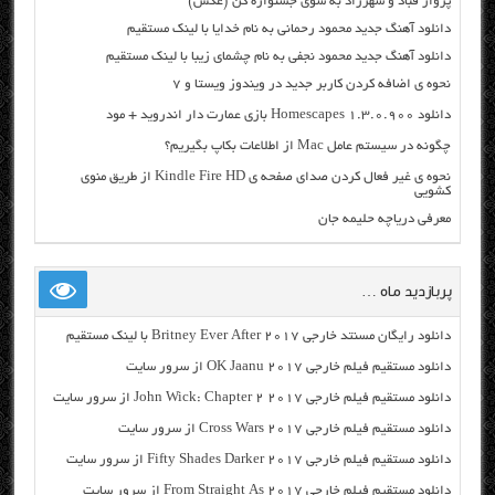
پرواز قباد و شهرزاد به سوی جشنواره کن (عکس)
دانلود آهنگ جدید محمود رحمانی به نام خدایا با لینک مستقیم
دانلود آهنگ جدید محمود نجفی به نام چشمای زیبا با لینک مستقیم
نحوه ی اضافه کردن کاربر جدید در ویندوز ویستا و ۷
دانلود Homescapes 1.3.0.900 بازی عمارت دار اندروید + مود
چگونه در سیستم عامل Mac از اطلاعات بکاپ بگیریم؟
نحوه ی غیر فعال کردن صدای صفحه ی Kindle Fire HD از طریق منوی
کشویی
معرفی دریاچه حلیمه جان
پربازدید ماه …
دانلود رایگان مسنتد خارجی Britney Ever After 2017 با لینک مستقیم
دانلود مستقیم فیلم خارجی OK Jaanu 2017 از سرور سایت
دانلود مستقیم فیلم خارجی John Wick: Chapter 2 2017 از سرور سایت
دانلود مستقیم فیلم خارجی Cross Wars 2017 از سرور سایت
دانلود مستقیم فیلم خارجی Fifty Shades Darker 2017 از سرور سایت
دانلود مستقیم فیلم خارجی From Straight As 2017 از سرور سایت