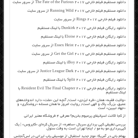
دانلود مستقیم فیلم خارجی The Fate of the Furious 2017 از سرور سایت
دانلود مستقیم فیلم خارجی Running Wild 2017 از سرور سایت
دانلود فیلم خارجی Rings 2017 از سرور سایت
دانلود رایگان فیلم خارجی Dunkirk 2017 با لینک مستقیم
دانلود رایگان فیلم خارجی Eloise 2017 با لینک مستقیم
دانلود مستقیم فیلم خارجی Essex Heist 2017 از سرور سایت
دانلود مستقیم فیلم خارجی Get the Girl 2017 از سرور سایت
دانلود رایگان فیلم خارجی iBoy 2017 با لینک مستقیم
دانلود مستقیم فیلم خارجی Justice League Dark 2017 از سرور سایت
دانلود رایگان فیلم خارجی Split 2017 با لینک مستقیم
دانلود رایگان فیلم خارجی Resident Evil The Final Chapter 2017 با
لینک مستقیم
«ولایت فقیه» همان «فره ایزدی» است/ آنچه این «ملت» دارد اندوخته‌های
عمیق، بزرگ، پاک و الهی است/ روایت امروز ما همان مسئله «روشنگری» و
«جهاد تبیین» است
از کجا اکانت اسپاتیفای پرمیوم بخریم؟ معرفی ۴ فروشگاه معتبر ایرانی
بررسی تطبیقی کپی برداری سریال «ساهره» از سریال کره‌ای «کایروس» | یک
کپی‌برداری مو به مو / اینجا تهران است به وقت سئول
بهنام بانی در آمریکا: موج جدید استقبال از موسیقی پاپ ایرانی در لس‌آنجلس