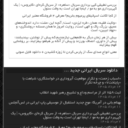
بررسی تطبیقی کپی برداری سریال «ساهره» از سریال کره‌ای «کایروس» | یک
کپی‌برداری مو به مو / اینجا تهران است به وقت سئول
از کجا اکانت اسپاتیفای پرمیوم بخریم؟ معرفی ۴ فروشگاه معتبر ایرانی
«ولایت فقیه» همان «فره ایزدی» است/ آنچه این «ملت» دارد اندوخته‌های
عمیق، بزرگ، پاک و الهی است/ روایت امروز ما همان مسئله «روشنگری» و
«جهاد تبیین» است
بیش از هر زمان دیگر به قلم‌هایی نیازمندیم که پیش از نوشتن، بیندیشند؛
پیش از داوری، انصاف بورزند و پیش از آنکه بر هیاهو بیفزایند، بر روشنایی
فهم بیفزایند
معنی انواع صدای سگ از پارس کردن تا زوزه کشیدن + دانلود فایل صوتی
دانلود سریال ایرانی جدید …
«اسباب زحمت» و تکرار موقعیت آبروداری در خواستگاری؛ شباهت با
«پایتخت۷» و چرخه تکرار
۱۴ مرداد ۱۴۰۵
ثبت ۷۵۹ اثر از مراسم وداع و تشییع رهبر شهید انقلاب
۱۲ مرداد ۱۴۰۵
بهنام بانی در آمریکا: موج جدید استقبال از موسیقی پاپ ایرانی در لس‌آنجلس
۱۱ مرداد ۱۴۰۵
بررسی تطبیقی کپی برداری سریال «ساهره» از سریال کره‌ای «کایروس» | یک
کپی‌برداری مو به مو / اینجا تهران است به وقت سئول
۷ مرداد ۱۴۰۵
از کجا اکانت اسپاتیفای پرمیوم بخریم؟ معرفی ۴ فروشگاه معتبر ایرانی