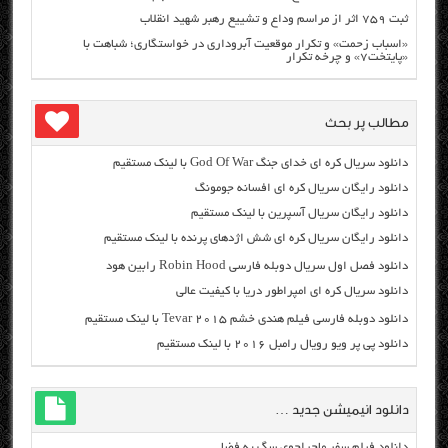
ثبت ۷۵۹ اثر از مراسم وداع و تشییع رهبر شهید انقلاب
«اسباب زحمت» و تکرار موقعیت آبروداری در خواستگاری؛ شباهت با
«پایتخت۷» و چرخه تکرار
مطالب پر بحث
دانلود سریال کره ای خدای جنگ God Of War با لینک مستقیم
دانلود رایگان سریال کره ای افسانه جومونگ
دانلود رایگان سریال آسپرین با لینک مستقیم
دانلود رایگان سریال کره ای شش اژدهای پرنده با لینک مستقیم
دانلود فصل اول سریال دوبله فارسی Robin Hood رابین هود
دانلود سریال کره ای امپراطور دریا با کیفیت عالی
دانلود دوبله فارسی فیلم هندی خشم Tevar ۲۰۱۵ با لینک مستقیم
دانلود پی پر ویو رویال رامبل ۲۰۱۶ با لینک مستقیم
دانلود انیمیشن جدید …
دانلود فیلم سفر ماجراجوی سگ به فضا