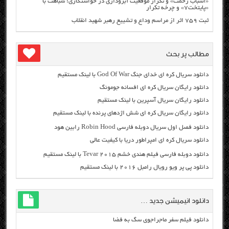
«اسباب زحمت» و تکرار موقعیت آبروداری در خواستگاری؛ شباهت با
«پایتخت۷» و چرخه تکرار
ثبت ۷۵۹ اثر از مراسم وداع و تشییع رهبر شهید انقلاب
مطالب پر بحث
دانلود سریال کره ای خدای جنگ God Of War با لینک مستقیم
دانلود رایگان سریال کره ای افسانه جومونگ
دانلود رایگان سریال آسپرین با لینک مستقیم
دانلود رایگان سریال کره ای شش اژدهای پرنده با لینک مستقیم
دانلود فصل اول سریال دوبله فارسی Robin Hood رابین هود
دانلود سریال کره ای امپراطور دریا با کیفیت عالی
دانلود دوبله فارسی فیلم هندی خشم Tevar ۲۰۱۵ با لینک مستقیم
دانلود پی پر ویو رویال رامبل ۲۰۱۶ با لینک مستقیم
دانلود انیمیشن جدید …
دانلود فیلم سفر ماجراجوی سگ به فضا