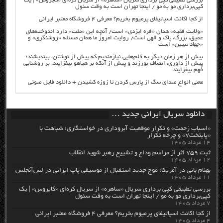
بررسی تطبیقی کپی برداری سریال «ساهره» از سریال کره‌ای «کایروس» | یک
کپی‌برداری مو به مو / اینجا تهران است به وقت سئول
از کجا اکانت اسپاتیفای پرمیوم بخریم؟ معرفی ۴ فروشگاه معتبر ایرانی
«ولایت فقیه» همان «فره ایزدی» است/ آنچه این «ملت» دارد اندوخته‌های
عمیق، بزرگ، پاک و الهی است/ روایت امروز ما همان مسئله «روشنگری» و
«جهاد تبیین» است
بیش از هر زمان دیگر به قلم‌هایی نیازمندیم که پیش از نوشتن، بیندیشند؛
پیش از داوری، انصاف بورزند و پیش از آنکه بر هیاهو بیفزایند، بر روشنایی
فهم بیفزایند
معنی انواع صدای سگ از پارس کردن تا زوزه کشیدن + دانلود فایل صوتی
دانلود سریال ایرانی جدید …
«اسباب زحمت» و تکرار موقعیت آبروداری در خواستگاری؛ شباهت با
«پایتخت۷» و چرخه تکرار
۱۴ مرداد ۱۴۰۵
ثبت ۷۵۹ اثر از مراسم وداع و تشییع رهبر شهید انقلاب
۱۲ مرداد ۱۴۰۵
بهنام بانی در آمریکا: موج جدید استقبال از موسیقی پاپ ایرانی در لس‌آنجلس
۱۱ مرداد ۱۴۰۵
بررسی تطبیقی کپی برداری سریال «ساهره» از سریال کره‌ای «کایروس» | یک
کپی‌برداری مو به مو / اینجا تهران است به وقت سئول
۷ مرداد ۱۴۰۵
از کجا اکانت اسپاتیفای پرمیوم بخریم؟ معرفی ۴ فروشگاه معتبر ایرانی
۴ مرداد ۱۴۰۵