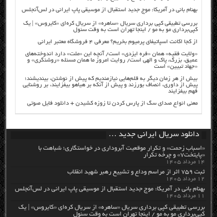
بهنام بانی در آمریکا: موج جدید استقبال از موسیقی پاپ ایرانی در لس‌آنجلس
بررسی تطبیقی کپی برداری سریال «ساهره» از سریال کره‌ای «کایروس» | یک
کپی‌برداری مو به مو / اینجا تهران است به وقت سئول
از کجا اکانت اسپاتیفای پرمیوم بخریم؟ معرفی ۴ فروشگاه معتبر ایرانی
«ولایت فقیه» همان «فره ایزدی» است/ آنچه این «ملت» دارد اندوخته‌های
عمیق، بزرگ، پاک و الهی است/ روایت امروز ما همان مسئله «روشنگری» و
«جهاد تبیین» است
بیش از هر زمان دیگر به قلم‌هایی نیازمندیم که پیش از نوشتن، بیندیشند؛
پیش از داوری، انصاف بورزند و پیش از آنکه بر هیاهو بیفزایند، بر روشنایی
فهم بیفزایند
معنی انواع صدای سگ از پارس کردن تا زوزه کشیدن + دانلود فایل صوتی
دانلود سریال ایرانی جدید …
«اسباب زحمت» و تکرار موقعیت آبروداری در خواستگاری؛ شباهت با
«پایتخت۷» و چرخه تکرار
۱۴ مرداد ۱۴۰۵
ثبت ۷۵۹ اثر از مراسم وداع و تشییع رهبر شهید انقلاب
۱۲ مرداد ۱۴۰۵
بهنام بانی در آمریکا: موج جدید استقبال از موسیقی پاپ ایرانی در لس‌آنجلس
۱۱ مرداد ۱۴۰۵
بررسی تطبیقی کپی برداری سریال «ساهره» از سریال کره‌ای «کایروس» | یک
کپی‌برداری مو به مو / اینجا تهران است به وقت سئول