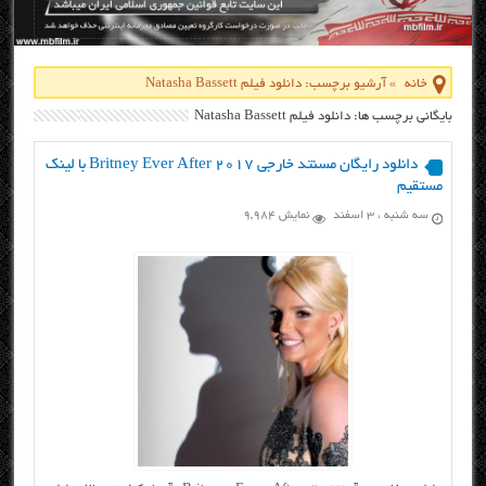
خانه
»
آرشیو برچسب: دانلود فیلم Natasha Bassett
بایگانی برچسب ها: دانلود فیلم Natasha Bassett
دانلود رایگان مسنتد خارجی Britney Ever After 2017 با لینک
مستقیم
سه شنبه ، ۳ اسفند
نمایش 9,984