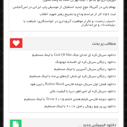
کپی‌برداری مو به مو / اینجا تهران است به وقت سئول
بهنام بانی در آمریکا: موج جدید استقبال از موسیقی پاپ ایرانی در لس‌آنجلس
ثبت ۷۵۹ اثر از مراسم وداع و تشییع رهبر شهید انقلاب
«اسباب زحمت» و تکرار موقعیت آبروداری در خواستگاری؛ شباهت با
«پایتخت۷» و چرخه تکرار
مطالب پر بحث
دانلود سریال کره ای خدای جنگ God Of War با لینک مستقیم
دانلود رایگان سریال کره ای افسانه جومونگ
دانلود رایگان سریال آسپرین با لینک مستقیم
دانلود رایگان سریال کره ای شش اژدهای پرنده با لینک مستقیم
دانلود فصل اول سریال دوبله فارسی Robin Hood رابین هود
دانلود سریال کره ای امپراطور دریا با کیفیت عالی
دانلود دوبله فارسی فیلم هندی خشم Tevar ۲۰۱۵ با لینک مستقیم
دانلود پی پر ویو رویال رامبل ۲۰۱۶ با لینک مستقیم
دانلود انیمیشن جدید …