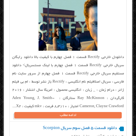
دانلودل خارجی Rectify قسمت ۱ فصل چهارم با کیفیت بالا دانلود رایگان
سریال خارجی Rectify قسمت ۱ فصل چهارم با لینک مستسریال> دانلود
مستقیم سریال خارجی Rectify قسمت ۱ فصل چهارم از سرور سایت نام
فارسی : سریال اصلافیلم نام انگلیسی : Rectify باز نشر توسط : ام بی فیلم
ژانر : درام زمان : _ زبان : انگلیسی محصول : امریکا سال انتشار : ۲۰۱۶
کارگردان : Ray McKinnon ستارگان : Aden Young, J. Smith-
Cameron, Clayne Crawford امتیاز : ۸٫۳/۱۰ فرمت : mkv کیفیت : X2...
ادامه مطلب
دانلود قسمت ۵ فصل سوم سریال Scorpion