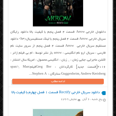
دانلودل خارجی Arrow قسمت ۴ فصل پنجم با کیفیت بالا دانلود رایگان
سریال خارجی Arrow قسمت ۴ فصل پنجم با لینک مستقیسریال/h3> دانلود
مستقیم سریال خارجی Arrow قسمت ۴ فصل پنجم از سرور سایت نام
فارسی : سریال ارو نام انگلیسی : arrow باز نشر توسط : ام بی فیلم ژانر :
اکشن، ماجرایی، جنایی زمان : _ زبان : انگلیسی محصول : امریکا سال انتشار :
۲۰۱۶[قسمت جدید] کارگردانان : Greg Berفیلمspan>, Marc
Guggenheim, Andrew Kreisberg ستارگان : Stephen A...
ادامه مطلب
دانلود سریال خارجی Rectify قسمت ۱ فصل چهارم با کیفیت بالا
پنج شنبه ، ۶ آبان
نمایش 2,369