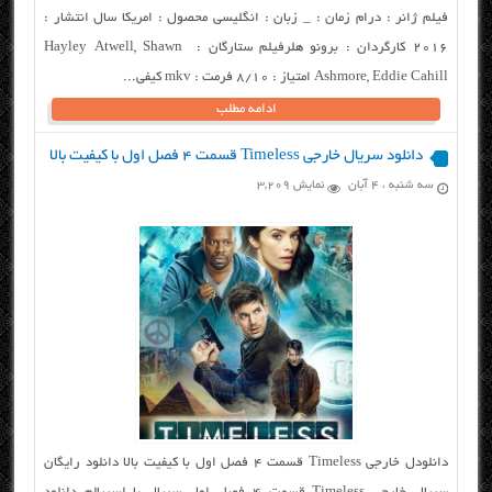
فیلم ژانر : درام زمان : _ زبان : انگلیسی محصول : امریکا سال انتشار :
۲۰۱۶ کارگردان : برونو هلرفیلم ستارگان : Hayley Atwell, Shawn
Ashmore, Eddie Cahill امتیاز : ۸/۱۰ فرمت : mkv کیفی...
ادامه مطلب
دانلود سریال خارجی Timeless قسمت ۴ فصل اول با کیفیت بالا
سه شنبه ، ۴ آبان
نمایش 3,209
دانلودل خارجی Timeless قسمت ۴ فصل اول با کیفیت بالا دانلود رایگان