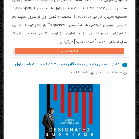
دانلودل خارجی Frequency قسمت ۴ فصل اول با کیفیت بالا دانلود رایگان
سریال خارجی Frequency قسمت ۴ فصل اول با لینک سریالpan> دانلود
مستقیم سریال خارجی Frequency قسمت ۴ فصل اول از سرور سایت نام
فارسی : سریال فرکانس نام انگلیسی : Frequency باز نشر توسط : ام بی
فیلم ژانر : درام, فانتزی, رازآلود زمان : _ زبان : انگلیسی محصول : امریکا
سال انتشار : ۲۰۱۶[قسمت جدید] کارگردان : ...
ادامه مطلب
دانلود سریال خارجی بازماندگان تعیین شده قسمت ۵ فصل اول
سه شنبه ، ۱۱ آبان
نمایش 2,169