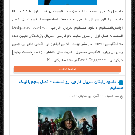
دانلودل خارجی Designated Survivor قسمت ۵ فصل اول با کیفیت بالا
دانلود رایگان سریال خارجی Designated Survivor قسمت ۵ فصل
اولسریالمستقیم دانلود مستقیم سریال خارجی Designated Survivor
قسمت ۵ فصل اول از سرور سایت نام فارسی : سریال بازماندگان تعیین شده
نام انگلیسی : arrow باز نشر توسط : ام بی فیلم ژانر : اکشن، ماجرایی، جنایی
زمان : _ زبان : انگلیسی محصول : امریکا سال انتشار : ۲۰۱۶[قسمت جدید]
کارگردان : David Guggenheiفیلمn> ستارگان : K...
ادامه مطلب
دانلود رایگان سریال خارجی ارو قسمت ۴ فصل پنجم با لینک
مستقیم
سه شنبه ، ۱۱ آبان
نمایش 2,089