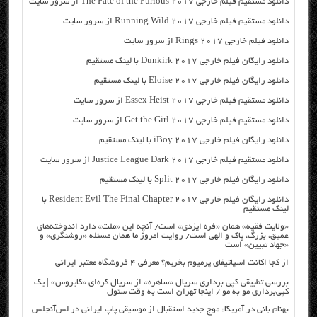
دانلود مستقیم فیلم خارجی The Fate of the Furious 2017 از سرور سایت
دانلود مستقیم فیلم خارجی Running Wild 2017 از سرور سایت
دانلود فیلم خارجی Rings 2017 از سرور سایت
دانلود رایگان فیلم خارجی Dunkirk 2017 با لینک مستقیم
دانلود رایگان فیلم خارجی Eloise 2017 با لینک مستقیم
دانلود مستقیم فیلم خارجی Essex Heist 2017 از سرور سایت
دانلود مستقیم فیلم خارجی Get the Girl 2017 از سرور سایت
دانلود رایگان فیلم خارجی iBoy 2017 با لینک مستقیم
دانلود مستقیم فیلم خارجی Justice League Dark 2017 از سرور سایت
دانلود رایگان فیلم خارجی Split 2017 با لینک مستقیم
دانلود رایگان فیلم خارجی Resident Evil The Final Chapter 2017 با
لینک مستقیم
«ولایت فقیه» همان «فره ایزدی» است/ آنچه این «ملت» دارد اندوخته‌های
عمیق، بزرگ، پاک و الهی است/ روایت امروز ما همان مسئله «روشنگری» و
«جهاد تبیین» است
از کجا اکانت اسپاتیفای پرمیوم بخریم؟ معرفی ۴ فروشگاه معتبر ایرانی
بررسی تطبیقی کپی برداری سریال «ساهره» از سریال کره‌ای «کایروس» | یک
کپی‌برداری مو به مو / اینجا تهران است به وقت سئول
بهنام بانی در آمریکا: موج جدید استقبال از موسیقی پاپ ایرانی در لس‌آنجلس