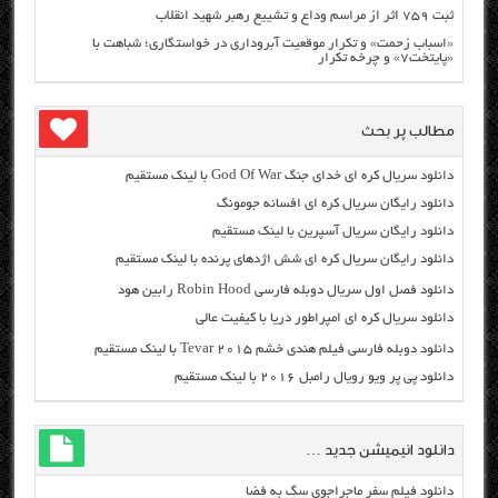
ثبت ۷۵۹ اثر از مراسم وداع و تشییع رهبر شهید انقلاب
«اسباب زحمت» و تکرار موقعیت آبروداری در خواستگاری؛ شباهت با
«پایتخت۷» و چرخه تکرار
مطالب پر بحث
دانلود سریال کره ای خدای جنگ God Of War با لینک مستقیم
دانلود رایگان سریال کره ای افسانه جومونگ
دانلود رایگان سریال آسپرین با لینک مستقیم
دانلود رایگان سریال کره ای شش اژدهای پرنده با لینک مستقیم
دانلود فصل اول سریال دوبله فارسی Robin Hood رابین هود
دانلود سریال کره ای امپراطور دریا با کیفیت عالی
دانلود دوبله فارسی فیلم هندی خشم Tevar ۲۰۱۵ با لینک مستقیم
دانلود پی پر ویو رویال رامبل ۲۰۱۶ با لینک مستقیم
دانلود انیمیشن جدید …
دانلود فیلم سفر ماجراجوی سگ به فضا