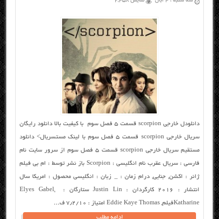
سه شنبه ، ۴ آبان
نمایش 2,458
دانلودل خارجی scorpion قسمت ۵ فصل سوم با کیفیت بالا دانلود رایگان
سریال خارجی scorpion قسمت ۵ فصل سوم با لینک مستسریال> دانلود
مستقیم سریال خارجی scorpion قسمت ۵ فصل سوم از سرور سایت نام
فارسی : سریال عقرب نام انگلیسی : Scorpion باز نشر توسط : ام بی فیلم
ژانر : اکشن, جنایی, درام زمان : _ زبان : انگلیسی محصول : امریکا سال
انتشار : ۲۰۱۶ کارگردان : Justin Lin ستارگان : Elyes Gabel,
Katharineفیلم, Eddie Kaye Thomas امتیاز : ۷٫۲/۱۰ ف...
ادامه مطلب