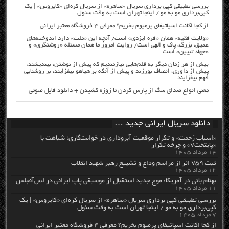
بررسی تطبیقی کپی برداری سریال «ساهره» از سریال کره‌ای «کایروس» | یک
کپی‌برداری مو به مو / اینجا تهران است به وقت سئول
از کجا اکانت اسپاتیفای پرمیوم بخریم؟ معرفی ۴ فروشگاه معتبر ایرانی
«ولایت فقیه» همان «فره ایزدی» است/ آنچه این «ملت» دارد اندوخته‌های
عمیق، بزرگ، پاک و الهی است/ روایت امروز ما همان مسئله «روشنگری» و
«جهاد تبیین» است
بیش از هر زمان دیگر به قلم‌هایی نیازمندیم که پیش از نوشتن، بیندیشند؛
پیش از داوری، انصاف بورزند و پیش از آنکه بر هیاهو بیفزایند، بر روشنایی
فهم بیفزایند
معنی انواع صدای سگ از پارس کردن تا زوزه کشیدن + دانلود فایل صوتی
دانلود سریال ایرانی جدید …
«اسباب زحمت» و تکرار موقعیت آبروداری در خواستگاری؛ شباهت با
«پایتخت۷» و چرخه تکرار
۱۴ مرداد ۱۴۰۵
ثبت ۷۵۹ اثر از مراسم وداع و تشییع رهبر شهید انقلاب
۱۲ مرداد ۱۴۰۵
بهنام بانی در آمریکا: موج جدید استقبال از موسیقی پاپ ایرانی در لس‌آنجلس
۱۱ مرداد ۱۴۰۵
بررسی تطبیقی کپی برداری سریال «ساهره» از سریال کره‌ای «کایروس» | یک
کپی‌برداری مو به مو / اینجا تهران است به وقت سئول
۷ مرداد ۱۴۰۵
از کجا اکانت اسپاتیفای پرمیوم بخریم؟ معرفی ۴ فروشگاه معتبر ایرانی