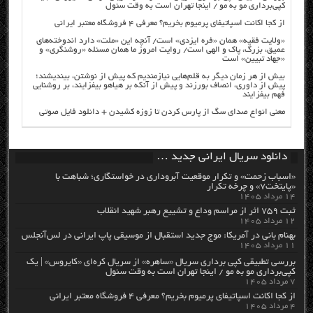
کپی‌برداری مو به مو / اینجا تهران است به وقت سئول
از کجا اکانت اسپاتیفای پرمیوم بخریم؟ معرفی ۴ فروشگاه معتبر ایرانی
«ولایت فقیه» همان «فره ایزدی» است/ آنچه این «ملت» دارد اندوخته‌های
عمیق، بزرگ، پاک و الهی است/ روایت امروز ما همان مسئله «روشنگری» و
«جهاد تبیین» است
بیش از هر زمان دیگر به قلم‌هایی نیازمندیم که پیش از نوشتن، بیندیشند؛
پیش از داوری، انصاف بورزند و پیش از آنکه بر هیاهو بیفزایند، بر روشنایی
فهم بیفزایند
معنی انواع صدای سگ از پارس کردن تا زوزه کشیدن + دانلود فایل صوتی
دانلود سریال ایرانی جدید …
«اسباب زحمت» و تکرار موقعیت آبروداری در خواستگاری؛ شباهت با
«پایتخت۷» و چرخه تکرار
۱۴ مرداد ۱۴۰۵
ثبت ۷۵۹ اثر از مراسم وداع و تشییع رهبر شهید انقلاب
۱۲ مرداد ۱۴۰۵
بهنام بانی در آمریکا: موج جدید استقبال از موسیقی پاپ ایرانی در لس‌آنجلس
۱۱ مرداد ۱۴۰۵
بررسی تطبیقی کپی برداری سریال «ساهره» از سریال کره‌ای «کایروس» | یک
کپی‌برداری مو به مو / اینجا تهران است به وقت سئول
۷ مرداد ۱۴۰۵
از کجا اکانت اسپاتیفای پرمیوم بخریم؟ معرفی ۴ فروشگاه معتبر ایرانی
۴ مرداد ۱۴۰۵