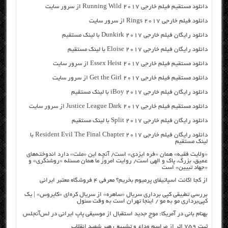
دانلود مستقیم فیلم خارجی Running Wild 2017 از سرور سایت
دانلود فیلم خارجی Rings 2017 از سرور سایت
دانلود رایگان فیلم خارجی Dunkirk 2017 با لینک مستقیم
دانلود رایگان فیلم خارجی Eloise 2017 با لینک مستقیم
دانلود مستقیم فیلم خارجی Essex Heist 2017 از سرور سایت
دانلود مستقیم فیلم خارجی Get the Girl 2017 از سرور سایت
دانلود رایگان فیلم خارجی iBoy 2017 با لینک مستقیم
دانلود مستقیم فیلم خارجی Justice League Dark 2017 از سرور سایت
دانلود رایگان فیلم خارجی Split 2017 با لینک مستقیم
دانلود رایگان فیلم خارجی Resident Evil The Final Chapter 2017 با
لینک مستقیم
«ولایت فقیه» همان «فره ایزدی» است/ آنچه این «ملت» دارد اندوخته‌های
عمیق، بزرگ، پاک و الهی است/ روایت امروز ما همان مسئله «روشنگری» و
«جهاد تبیین» است
از کجا اکانت اسپاتیفای پرمیوم بخریم؟ معرفی ۴ فروشگاه معتبر ایرانی
بررسی تطبیقی کپی برداری سریال «ساهره» از سریال کره‌ای «کایروس» | یک
کپی‌برداری مو به مو / اینجا تهران است به وقت سئول
بهنام بانی در آمریکا: موج جدید استقبال از موسیقی پاپ ایرانی در لس‌آنجلس
ثبت ۷۵۹ اثر از مراسم وداع و تشییع رهبر شهید انقلاب