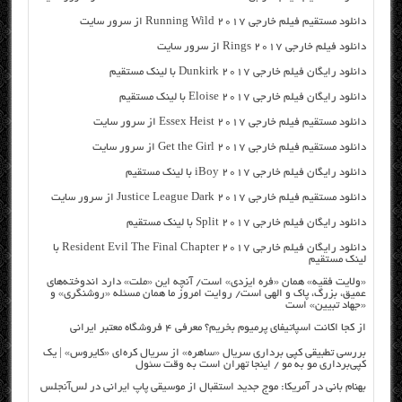
دانلود مستقیم فیلم خارجی Running Wild 2017 از سرور سایت
دانلود فیلم خارجی Rings 2017 از سرور سایت
دانلود رایگان فیلم خارجی Dunkirk 2017 با لینک مستقیم
دانلود رایگان فیلم خارجی Eloise 2017 با لینک مستقیم
دانلود مستقیم فیلم خارجی Essex Heist 2017 از سرور سایت
دانلود مستقیم فیلم خارجی Get the Girl 2017 از سرور سایت
دانلود رایگان فیلم خارجی iBoy 2017 با لینک مستقیم
دانلود مستقیم فیلم خارجی Justice League Dark 2017 از سرور سایت
دانلود رایگان فیلم خارجی Split 2017 با لینک مستقیم
دانلود رایگان فیلم خارجی Resident Evil The Final Chapter 2017 با
لینک مستقیم
«ولایت فقیه» همان «فره ایزدی» است/ آنچه این «ملت» دارد اندوخته‌های
عمیق، بزرگ، پاک و الهی است/ روایت امروز ما همان مسئله «روشنگری» و
«جهاد تبیین» است
از کجا اکانت اسپاتیفای پرمیوم بخریم؟ معرفی ۴ فروشگاه معتبر ایرانی
بررسی تطبیقی کپی برداری سریال «ساهره» از سریال کره‌ای «کایروس» | یک
کپی‌برداری مو به مو / اینجا تهران است به وقت سئول
بهنام بانی در آمریکا: موج جدید استقبال از موسیقی پاپ ایرانی در لس‌آنجلس