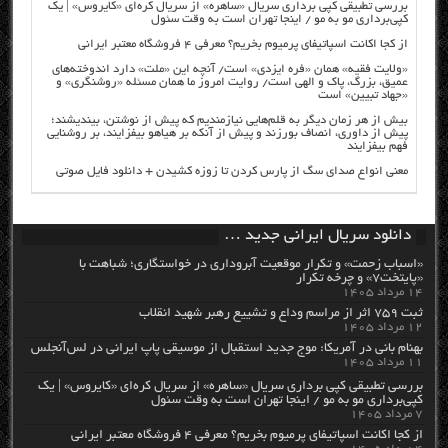
بررسی تطبیقی کپی برداری سریال «ساهره» از سریال کره‌ای «کایروس» | یک
کپی‌برداری مو به مو / اینجا تهران است به وقت سئول
از کجا اکانت اسپاتیفای پرمیوم بخریم؟ معرفی ۴ فروشگاه معتبر ایرانی
«ولایت فقیه» همان «فره ایزدی» است/ آنچه این «ملت» دارد اندوخته‌های
عمیق، بزرگ، پاک و الهی است/ روایت امروز ما همان مسئله «روشنگری» و
«جهاد تبیین» است
بیش از هر زمان دیگر به قلم‌هایی نیازمندیم که پیش از نوشتن، بیندیشند؛
پیش از داوری، انصاف بورزند و پیش از آنکه بر هیاهو بیفزایند، بر روشنایی
فهم بیفزایند
معنی انواع صدای سگ از پارس کردن تا زوزه کشیدن + دانلود فایل صوتی
دانلود سریال ایرانی جدید …
«اسباب زحمت» و تکرار موقعیت آبروداری در خواستگاری؛ شباهت با
«پایتخت۷» و چرخه تکرار
۱۴ مرداد ۱۴۰۵
ثبت ۷۵۹ اثر از مراسم وداع و تشییع رهبر شهید انقلاب
۱۲ مرداد ۱۴۰۵
بهنام بانی در آمریکا: موج جدید استقبال از موسیقی پاپ ایرانی در لس‌آنجلس
۱۱ مرداد ۱۴۰۵
بررسی تطبیقی کپی برداری سریال «ساهره» از سریال کره‌ای «کایروس» | یک
کپی‌برداری مو به مو / اینجا تهران است به وقت سئول
۷ مرداد ۱۴۰۵
از کجا اکانت اسپاتیفای پرمیوم بخریم؟ معرفی ۴ فروشگاه معتبر ایرانی