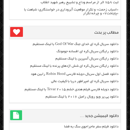
ثبت ۷۵۹ اثر از مراسم وداع و تشییع رهبر شهید انقلاب
«اسباب زحمت» و تکرار موقعیت آبروداری در خواستگاری؛ شباهت با
«پایتخت۷» و چرخه تکرار
مطالب پر بحث
دانلود سریال کره ای خدای جنگ God Of War با لینک مستقیم
دانلود رایگان سریال کره ای افسانه جومونگ
دانلود رایگان سریال آسپرین با لینک مستقیم
دانلود رایگان سریال کره ای شش اژدهای پرنده با لینک مستقیم
دانلود فصل اول سریال دوبله فارسی Robin Hood رابین هود
دانلود سریال کره ای امپراطور دریا با کیفیت عالی
دانلود دوبله فارسی فیلم هندی خشم Tevar ۲۰۱۵ با لینک مستقیم
دانلود پی پر ویو رویال رامبل ۲۰۱۶ با لینک مستقیم
دانلود انیمیشن جدید …
دانلود فیلم سفر ماجراجوی سگ به فضا