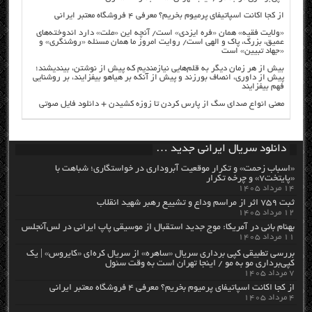
از کجا اکانت اسپاتیفای پرمیوم بخریم؟ معرفی ۴ فروشگاه معتبر ایرانی
«ولایت فقیه» همان «فره ایزدی» است/ آنچه این «ملت» دارد اندوخته‌های
عمیق، بزرگ، پاک و الهی است/ روایت امروز ما همان مسئله «روشنگری» و
«جهاد تبیین» است
بیش از هر زمان دیگر به قلم‌هایی نیازمندیم که پیش از نوشتن، بیندیشند؛
پیش از داوری، انصاف بورزند و پیش از آنکه بر هیاهو بیفزایند، بر روشنایی
فهم بیفزایند
معنی انواع صدای سگ از پارس کردن تا زوزه کشیدن + دانلود فایل صوتی
دانلود سریال ایرانی جدید …
«اسباب زحمت» و تکرار موقعیت آبروداری در خواستگاری؛ شباهت با
«پایتخت۷» و چرخه تکرار
۱۴ مرداد ۱۴۰۵
ثبت ۷۵۹ اثر از مراسم وداع و تشییع رهبر شهید انقلاب
۱۲ مرداد ۱۴۰۵
بهنام بانی در آمریکا: موج جدید استقبال از موسیقی پاپ ایرانی در لس‌آنجلس
۱۱ مرداد ۱۴۰۵
بررسی تطبیقی کپی برداری سریال «ساهره» از سریال کره‌ای «کایروس» | یک
کپی‌برداری مو به مو / اینجا تهران است به وقت سئول
۷ مرداد ۱۴۰۵
از کجا اکانت اسپاتیفای پرمیوم بخریم؟ معرفی ۴ فروشگاه معتبر ایرانی
۴ مرداد ۱۴۰۵