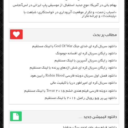
بهنام بانی در آمریکا: موج جدید استقبال از موسیقی پاپ ایرانی در لس‌آنجلس
«اسباب زحمت» و تکرار موقعیت آبروداری در خواستگاری؛ شباهت با
«پایتخت۷» و چرخه تکرار
مطالب پر بحث
دانلود سریال کره ای خدای جنگ God Of War با لینک مستقیم
دانلود رایگان سریال کره ای افسانه جومونگ
دانلود رایگان سریال آسپرین با لینک مستقیم
دانلود رایگان سریال کره ای شش اژدهای پرنده با لینک مستقیم
دانلود فصل اول سریال دوبله فارسی Robin Hood رابین هود
دانلود سریال کره ای امپراطور دریا با کیفیت عالی
دانلود دوبله فارسی فیلم هندی خشم Tevar ۲۰۱۵ با لینک مستقیم
دانلود پی پر ویو رویال رامبل ۲۰۱۶ با لینک مستقیم
دانلود انیمیشن جدید …
دانلود فیلم سفر ماجراجوی سگ به فضا