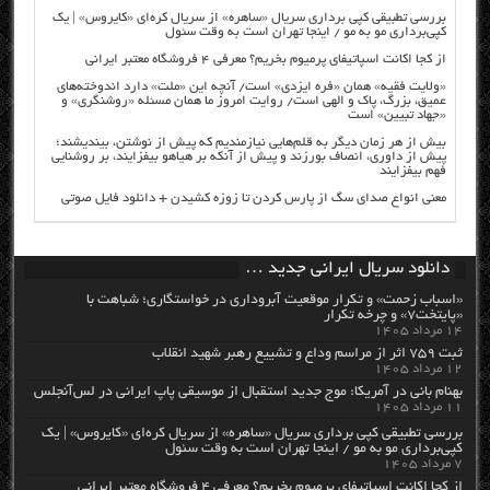
بررسی تطبیقی کپی برداری سریال «ساهره» از سریال کره‌ای «کایروس» | یک
کپی‌برداری مو به مو / اینجا تهران است به وقت سئول
از کجا اکانت اسپاتیفای پرمیوم بخریم؟ معرفی ۴ فروشگاه معتبر ایرانی
«ولایت فقیه» همان «فره ایزدی» است/ آنچه این «ملت» دارد اندوخته‌های
عمیق، بزرگ، پاک و الهی است/ روایت امروز ما همان مسئله «روشنگری» و
«جهاد تبیین» است
بیش از هر زمان دیگر به قلم‌هایی نیازمندیم که پیش از نوشتن، بیندیشند؛
پیش از داوری، انصاف بورزند و پیش از آنکه بر هیاهو بیفزایند، بر روشنایی
فهم بیفزایند
معنی انواع صدای سگ از پارس کردن تا زوزه کشیدن + دانلود فایل صوتی
دانلود سریال ایرانی جدید …
«اسباب زحمت» و تکرار موقعیت آبروداری در خواستگاری؛ شباهت با
«پایتخت۷» و چرخه تکرار
۱۴ مرداد ۱۴۰۵
ثبت ۷۵۹ اثر از مراسم وداع و تشییع رهبر شهید انقلاب
۱۲ مرداد ۱۴۰۵
بهنام بانی در آمریکا: موج جدید استقبال از موسیقی پاپ ایرانی در لس‌آنجلس
۱۱ مرداد ۱۴۰۵
بررسی تطبیقی کپی برداری سریال «ساهره» از سریال کره‌ای «کایروس» | یک
کپی‌برداری مو به مو / اینجا تهران است به وقت سئول
۷ مرداد ۱۴۰۵
از کجا اکانت اسپاتیفای پرمیوم بخریم؟ معرفی ۴ فروشگاه معتبر ایرانی