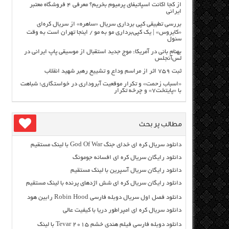
از کجا اکانت اسپاتیفای پرمیوم بخریم؟ معرفی ۴ فروشگاه معتبر
ایرانی
بررسی تطبیقی کپی برداری سریال «ساهره» از سریال کره‌ای
«کایروس» | یک کپی‌برداری مو به مو / اینجا تهران است به وقت
سئول
بهنام بانی در آمریکا: موج جدید استقبال از موسیقی پاپ ایرانی در
لس‌آنجلس
ثبت ۷۵۹ اثر از مراسم وداع و تشییع رهبر شهید انقلاب
«اسباب زحمت» و تکرار موقعیت آبروداری در خواستگاری؛ شباهت
با «پایتخت۷» و چرخه تکرار
مطالب پر بحث
دانلود سریال کره ای خدای جنگ God Of War با لینک مستقیم
دانلود رایگان سریال کره ای افسانه جومونگ
دانلود رایگان سریال آسپرین با لینک مستقیم
دانلود رایگان سریال کره ای شش اژدهای پرنده با لینک مستقیم
دانلود فصل اول سریال دوبله فارسی Robin Hood رابین هود
دانلود سریال کره ای امپراطور دریا با کیفیت عالی
دانلود دوبله فارسی فیلم هندی خشم Tevar ۲۰۱۵ با لینک