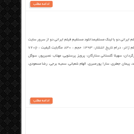
ادامه مطلب
یلم ایرانی دو با لینک مستقیمدانلود مستقیم فیلم ایرانی دو از سرور سایت
نام : فیلم ایرانی دو باز نشر توسط : ام بی فیلم ژانر: درام تاریخ انتشار: ۱۳۹۳ حجم : ۸۳۰ مگابایت کیفیت : ۷۲۰p
تویی کارگردان: سهیلا گلستانی ستارگان: پرویز پرستویی، مهتاب نصیرپور، سوگل
د، پیمان جعفری، سارا پورصبری، الهام شعبانی، سمیه برجی، رضا مسعودی،
ادامه مطلب