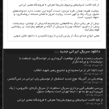
از کجا اکانت اسپاتیفای پرمیوم بخریم؟ معرفی ۴ فروشگاه معتبر ایرانی
«ولایت فقیه» همان «فره ایزدی» است/ آنچه این «ملت» دارد اندوخته‌های
عمیق، بزرگ، پاک و الهی است/ روایت امروز ما همان مسئله «روشنگری» و
«جهاد تبیین» است
بیش از هر زمان دیگر به قلم‌هایی نیازمندیم که پیش از نوشتن، بیندیشند؛
پیش از داوری، انصاف بورزند و پیش از آنکه بر هیاهو بیفزایند، بر روشنایی
فهم بیفزایند
معنی انواع صدای سگ از پارس کردن تا زوزه کشیدن + دانلود فایل صوتی
دانلود سریال ایرانی جدید …
«اسباب زحمت» و تکرار موقعیت آبروداری در خواستگاری؛ شباهت با
«پایتخت۷» و چرخه تکرار
۱۴ مرداد ۱۴۰۵
ثبت ۷۵۹ اثر از مراسم وداع و تشییع رهبر شهید انقلاب
۱۲ مرداد ۱۴۰۵
بهنام بانی در آمریکا: موج جدید استقبال از موسیقی پاپ ایرانی در لس‌آنجلس
۱۱ مرداد ۱۴۰۵
بررسی تطبیقی کپی برداری سریال «ساهره» از سریال کره‌ای «کایروس» | یک
کپی‌برداری مو به مو / اینجا تهران است به وقت سئول
۷ مرداد ۱۴۰۵
از کجا اکانت اسپاتیفای پرمیوم بخریم؟ معرفی ۴ فروشگاه معتبر ایرانی
۴ مرداد ۱۴۰۵