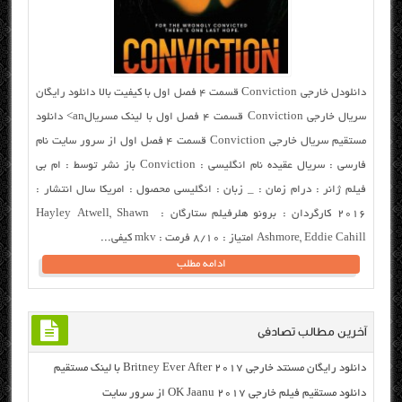
دانلودل خارجی Conviction قسمت ۴ فصل اول با کیفیت بالا دانلود رایگان
سریال خارجی Conviction قسمت ۴ فصل اول با لینک مسریالan> دانلود
مستقیم سریال خارجی Conviction قسمت ۴ فصل اول از سرور سایت نام
فارسی : سریال عقیده نام انگلیسی : Conviction باز نشر توسط : ام بی
فیلم ژانر : درام زمان : _ زبان : انگلیسی محصول : امریکا سال انتشار :
۲۰۱۶ کارگردان : برونو هلرفیلم ستارگان : Hayley Atwell, Shawn
Ashmore, Eddie Cahill امتیاز : ۸/۱۰ فرمت : mkv کیفی...
ادامه مطلب
آخرین مطالب تصادفی
دانلود رایگان مسنتد خارجی Britney Ever After 2017 با لینک مستقیم
دانلود مستقیم فیلم خارجی OK Jaanu 2017 از سرور سایت