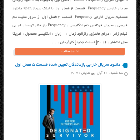
دانلودل خارجی Frequency قسمت ۴ فصل اول با کیفیت بالا دانلود رایگان
سریال خارجی Frequency قسمت ۴ فصل اول با لینک سریالpan> دانلود
مستقیم سریال خارجی Frequency قسمت ۴ فصل اول از سرور سایت نام
فارسی : سریال فرکانس نام انگلیسی : Frequency باز نشر توسط : ام بی
فیلم ژانر : درام, فانتزی, رازآلود زمان : _ زبان : انگلیسی محصول : امریکا
سال انتشار : ۲۰۱۶[قسمت جدید] کارگردان : ...
ادامه مطلب
دانلود سریال خارجی بازماندگان تعیین شده قسمت ۵ فصل اول
سه شنبه ، ۱۱ آبان
نمایش 2,171