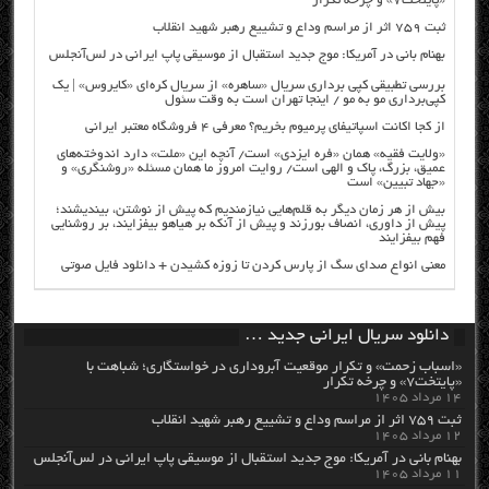
«پایتخت۷» و چرخه تکرار
ثبت ۷۵۹ اثر از مراسم وداع و تشییع رهبر شهید انقلاب
بهنام بانی در آمریکا: موج جدید استقبال از موسیقی پاپ ایرانی در لس‌آنجلس
بررسی تطبیقی کپی برداری سریال «ساهره» از سریال کره‌ای «کایروس» | یک
کپی‌برداری مو به مو / اینجا تهران است به وقت سئول
از کجا اکانت اسپاتیفای پرمیوم بخریم؟ معرفی ۴ فروشگاه معتبر ایرانی
«ولایت فقیه» همان «فره ایزدی» است/ آنچه این «ملت» دارد اندوخته‌های
عمیق، بزرگ، پاک و الهی است/ روایت امروز ما همان مسئله «روشنگری» و
«جهاد تبیین» است
بیش از هر زمان دیگر به قلم‌هایی نیازمندیم که پیش از نوشتن، بیندیشند؛
پیش از داوری، انصاف بورزند و پیش از آنکه بر هیاهو بیفزایند، بر روشنایی
فهم بیفزایند
معنی انواع صدای سگ از پارس کردن تا زوزه کشیدن + دانلود فایل صوتی
دانلود سریال ایرانی جدید …
«اسباب زحمت» و تکرار موقعیت آبروداری در خواستگاری؛ شباهت با
«پایتخت۷» و چرخه تکرار
۱۴ مرداد ۱۴۰۵
ثبت ۷۵۹ اثر از مراسم وداع و تشییع رهبر شهید انقلاب
۱۲ مرداد ۱۴۰۵
بهنام بانی در آمریکا: موج جدید استقبال از موسیقی پاپ ایرانی در لس‌آنجلس
۱۱ مرداد ۱۴۰۵