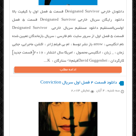
دانلودل خارجی Designated Survivor قسمت ۵ فصل اول با کیفیت بالا
دانلود رایگان سریال خارجی Designated Survivor قسمت ۵ فصل
اولسریالمستقیم دانلود مستقیم سریال خارجی Designated Survivor
قسمت ۵ فصل اول از سرور سایت نام فارسی : سریال بازماندگان تعیین شده
نام انگلیسی : arrow باز نشر توسط : ام بی فیلم ژانر : اکشن، ماجرایی، جنایی
زمان : _ زبان : انگلیسی محصول : امریکا سال انتشار : ۲۰۱۶[قسمت جدید]
کارگردان : David Guggenheiفیلمn> ستارگان : K...
ادامه مطلب
دانلود قسمت ۴ فصل اول سریال Conviction
سه شنبه ، ۴ آبان
نمایش 2,074