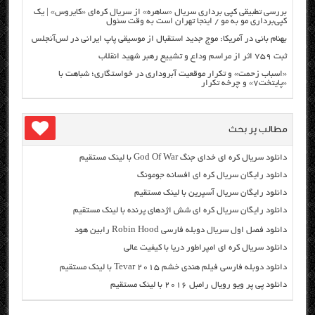
بررسی تطبیقی کپی برداری سریال «ساهره» از سریال کره‌ای «کایروس» | یک
کپی‌برداری مو به مو / اینجا تهران است به وقت سئول
بهنام بانی در آمریکا: موج جدید استقبال از موسیقی پاپ ایرانی در لس‌آنجلس
ثبت ۷۵۹ اثر از مراسم وداع و تشییع رهبر شهید انقلاب
«اسباب زحمت» و تکرار موقعیت آبروداری در خواستگاری؛ شباهت با
«پایتخت۷» و چرخه تکرار
مطالب پر بحث
دانلود سریال کره ای خدای جنگ God Of War با لینک مستقیم
دانلود رایگان سریال کره ای افسانه جومونگ
دانلود رایگان سریال آسپرین با لینک مستقیم
دانلود رایگان سریال کره ای شش اژدهای پرنده با لینک مستقیم
دانلود فصل اول سریال دوبله فارسی Robin Hood رابین هود
دانلود سریال کره ای امپراطور دریا با کیفیت عالی
دانلود دوبله فارسی فیلم هندی خشم Tevar ۲۰۱۵ با لینک مستقیم
دانلود پی پر ویو رویال رامبل ۲۰۱۶ با لینک مستقیم