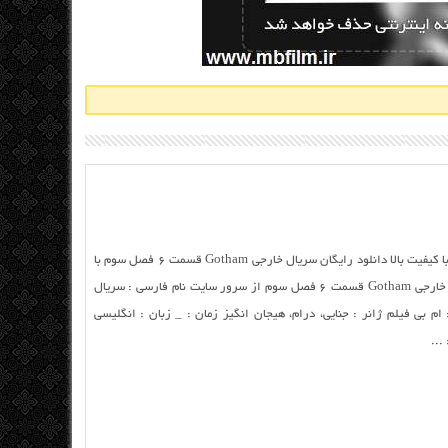
دانلودل خارجی Gotham قسمت ۶ فصل سوم با کیفیت بالا دانلود رایگان سریال خارجی Gotham قسمت ۶ فصل سوم با
لینک مستقیسریال/h3> دانلود مستقیم سریال خارجی Gotham قسمت ۶ فصل سوم از سرور سایت نام فارسی : سریال
Gotham باز نشر توسط : ام بی فیلم ژانر : جنایی، درام، هیجان انگیز زمان : _ زبان : انگلیسی