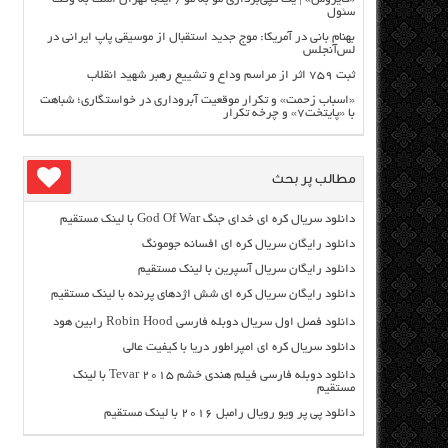
سئول
بهنام بانی در آمریکا: موج جدید استقبال از موسیقی پاپ ایرانی در
لس‌آنجلس
ثبت ۷۵۹ اثر از مراسم وداع و تشییع رهبر شهید انقلاب
«اسباب زحمت» و تکرار موقعیت آبروداری در خواستگاری؛ شباهت
با «پایتخت۷» و چرخه تکرار
مطالب پر بحث
دانلود سریال کره ای خدای جنگ God Of War با لینک مستقیم
دانلود رایگان سریال کره ای افسانه جومونگ
دانلود رایگان سریال آسپرین با لینک مستقیم
دانلود رایگان سریال کره ای شش اژدهای پرنده با لینک مستقیم
دانلود فصل اول سریال دوبله فارسی Robin Hood رابین هود
دانلود سریال کره ای امپراطور دریا با کیفیت عالی
دانلود دوبله فارسی فیلم هندی خشم Tevar ۲۰۱۵ با لینک
مستقیم
دانلود پی پر ویو رویال رامبل ۲۰۱۶ با لینک مستقیم