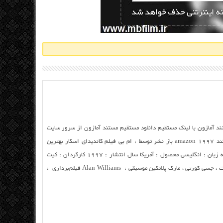
ستند آمازون با لینک مستقیم دانلود مستقیم مستند آمازون از سرور سایت
نام فارسی : مستند آمازون نام انگلیسی : مستند amazon 1997 باز نشر توسط : ام بی فیلم کاندیدای اسکار بهترین
مستند کوتاه ژانر : مفیلمکوتاه زمان : ۳۸ دقیقه زبان : انگلیسی محصول : آمریکا سال انتشار : ۱۹۹۷ کارگردان : کیت
مریل تهیه‌کننده :کیت مریل ستارگان : لیندا هانت ، جسی کورتی ، مارک پلاتکین موسیقی : Alan Williams فیلم‌برداری :