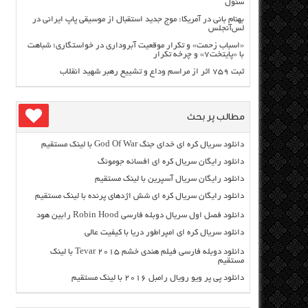
سئول
بهنام بانی در آمریکا: موج جدید استقبال از موسیقی پاپ ایرانی در
لس‌آنجلس
«اسباب زحمت» و تکرار موقعیت آبروداری در خواستگاری؛ شباهت
با «پایتخت۷» و چرخه تکرار
ثبت ۷۵۹ اثر از مراسم وداع و تشییع رهبر شهید انقلاب
مطالب پر بحث
دانلود سریال کره ای خدای جنگ God Of War با لینک مستقیم
دانلود رایگان سریال کره ای افسانه جومونگ
دانلود رایگان سریال آسپرین با لینک مستقیم
دانلود رایگان سریال کره ای شش اژدهای پرنده با لینک مستقیم
دانلود فصل اول سریال دوبله فارسی Robin Hood رابین هود
دانلود سریال کره ای امپراطور دریا با کیفیت عالی
دانلود دوبله فارسی فیلم هندی خشم Tevar ۲۰۱۵ با لینک
مستقیم
دانلود پی پر ویو رویال رامبل ۲۰۱۶ با لینک مستقیم