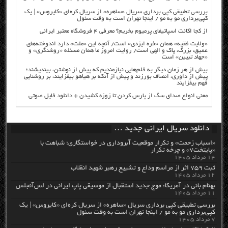
بررسی تطبیقی کپی برداری سریال «ساهره» از سریال کره‌ای «کایروس» | یک
کپی‌برداری مو به مو / اینجا تهران است به وقت سئول
از کجا اکانت اسپاتیفای پرمیوم بخریم؟ معرفی ۴ فروشگاه معتبر ایرانی
«ولایت فقیه» همان «فره ایزدی» است/ آنچه این «ملت» دارد اندوخته‌های
عمیق، بزرگ، پاک و الهی است/ روایت امروز ما همان مسئله «روشنگری» و
«جهاد تبیین» است
بیش از هر زمان دیگر به قلم‌هایی نیازمندیم که پیش از نوشتن، بیندیشند؛
پیش از داوری، انصاف بورزند و پیش از آنکه بر هیاهو بیفزایند، بر روشنایی
فهم بیفزایند
معنی انواع صدای سگ از پارس کردن تا زوزه کشیدن + دانلود فایل صوتی
دانلود سریال ایرانی جدید …
«اسباب زحمت» و تکرار موقعیت آبروداری در خواستگاری؛ شباهت با
«پایتخت۷» و چرخه تکرار
۱۴ مرداد ۱۴۰۵
ثبت ۷۵۹ اثر از مراسم وداع و تشییع رهبر شهید انقلاب
۱۲ مرداد ۱۴۰۵
بهنام بانی در آمریکا: موج جدید استقبال از موسیقی پاپ ایرانی در لس‌آنجلس
۱۱ مرداد ۱۴۰۵
بررسی تطبیقی کپی برداری سریال «ساهره» از سریال کره‌ای «کایروس» | یک
کپی‌برداری مو به مو / اینجا تهران است به وقت سئول
۷ مرداد ۱۴۰۵