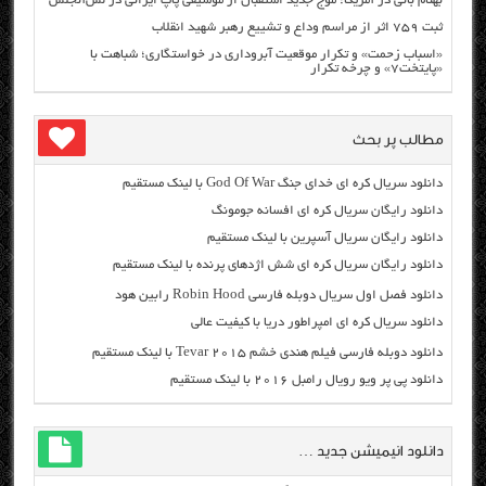
بهنام بانی در آمریکا: موج جدید استقبال از موسیقی پاپ ایرانی در لس‌آنجلس
ثبت ۷۵۹ اثر از مراسم وداع و تشییع رهبر شهید انقلاب
«اسباب زحمت» و تکرار موقعیت آبروداری در خواستگاری؛ شباهت با
«پایتخت۷» و چرخه تکرار
مطالب پر بحث
دانلود سریال کره ای خدای جنگ God Of War با لینک مستقیم
دانلود رایگان سریال کره ای افسانه جومونگ
دانلود رایگان سریال آسپرین با لینک مستقیم
دانلود رایگان سریال کره ای شش اژدهای پرنده با لینک مستقیم
دانلود فصل اول سریال دوبله فارسی Robin Hood رابین هود
دانلود سریال کره ای امپراطور دریا با کیفیت عالی
دانلود دوبله فارسی فیلم هندی خشم Tevar ۲۰۱۵ با لینک مستقیم
دانلود پی پر ویو رویال رامبل ۲۰۱۶ با لینک مستقیم
دانلود انیمیشن جدید …