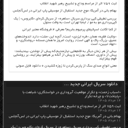
ثبت ۷۵۹ اثر از مراسم وداع و تشییع رهبر شهید انقلاب
بهنام بانی در آمریکا: موج جدید استقبال از موسیقی پاپ ایرانی در لس‌آنجلس
بررسی تطبیقی کپی برداری سریال «ساهره» از سریال کره‌ای «کایروس» | یک
کپی‌برداری مو به مو / اینجا تهران است به وقت سئول
از کجا اکانت اسپاتیفای پرمیوم بخریم؟ معرفی ۴ فروشگاه معتبر ایرانی
«ولایت فقیه» همان «فره ایزدی» است/ آنچه این «ملت» دارد اندوخته‌های
عمیق، بزرگ، پاک و الهی است/ روایت امروز ما همان مسئله «روشنگری» و
«جهاد تبیین» است
بیش از هر زمان دیگر به قلم‌هایی نیازمندیم که پیش از نوشتن، بیندیشند؛
پیش از داوری، انصاف بورزند و پیش از آنکه بر هیاهو بیفزایند، بر روشنایی
فهم بیفزایند
معنی انواع صدای سگ از پارس کردن تا زوزه کشیدن + دانلود فایل صوتی
دانلود سریال ایرانی جدید …
«اسباب زحمت» و تکرار موقعیت آبروداری در خواستگاری؛ شباهت با
«پایتخت۷» و چرخه تکرار
۱۴ مرداد ۱۴۰۵
ثبت ۷۵۹ اثر از مراسم وداع و تشییع رهبر شهید انقلاب
۱۲ مرداد ۱۴۰۵
بهنام بانی در آمریکا: موج جدید استقبال از موسیقی پاپ ایرانی در لس‌آنجلس
۱۱ مرداد ۱۴۰۵
بررسی تطبیقی کپی برداری سریال «ساهره» از سریال کره‌ای «کایروس» | یک