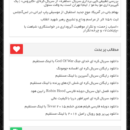
بررسی تطبیقی کپی برداری سریال «ساهره» از سریال کره‌ای «کایروس» | یک
کپی‌برداری مو به مو / اینجا تهران است به وقت سئول
بهنام بانی در آمریکا: موج جدید استقبال از موسیقی پاپ ایرانی در لس‌آنجلس
ثبت ۷۵۹ اثر از مراسم وداع و تشییع رهبر شهید انقلاب
«اسباب زحمت» و تکرار موقعیت آبروداری در خواستگاری؛ شباهت با
«پایتخت۷» و چرخه تکرار
مطالب پر بحث
دانلود سریال کره ای خدای جنگ God Of War با لینک مستقیم
دانلود رایگان سریال کره ای افسانه جومونگ
دانلود رایگان سریال آسپرین با لینک مستقیم
دانلود رایگان سریال کره ای شش اژدهای پرنده با لینک مستقیم
دانلود فصل اول سریال دوبله فارسی Robin Hood رابین هود
دانلود سریال کره ای امپراطور دریا با کیفیت عالی
دانلود دوبله فارسی فیلم هندی خشم Tevar ۲۰۱۵ با لینک مستقیم
دانلود پی پر ویو رویال رامبل ۲۰۱۶ با لینک مستقیم