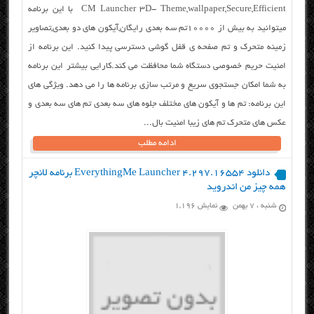
CM Launcher 3D- Theme,wallpaper,Secure,Efficient با این برنامه
میتوانید به بیش از ۱۰۰۰۰تم سه بعدی رایگان,آیکون های دو بعدی,تصاویر
زمینه متحرک و تم صفحه ی قفل گوشی دسترسی پیدا کنید. این برنامه از
امنیت حریم خصوصی دستگاه شما محافظت می کند.کارایی بیشتر این برنامه
به شما امکان جستجوی سریع و مرتب سازی برنامه ها را می دهد. ویژگی های
این برنامه: تم ها و آیکون های مختلف جلوه های سه بعدی تم های سه بعدی و
عکس های متحرک تم های زیبا امنیت بال...
ادامه مطلب
دانلود EverythingMe Launcher 4.297.16554 برنامه لانچر
همه چیز من اندروید
شنبه ، ۷ بهمن
نمایش 1,196