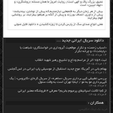
عمیق، بزرگ، پاک و الهی است/ روایت امروز ما همان مسئله «روشنگری» و
«جهاد تبیین» است
بیش از هر زمان دیگر به قلم‌هایی نیازمندیم که پیش از نوشتن، بیندیشند؛
پیش از داوری، انصاف بورزند و پیش از آنکه بر هیاهو بیفزایند، بر روشنایی
فهم بیفزایند
معنی انواع صدای سگ از پارس کردن تا زوزه کشیدن + دانلود فایل صوتی
دانلود سریال ایرانی جدید …
«اسباب زحمت» و تکرار موقعیت آبروداری در خواستگاری؛ شباهت با
«پایتخت۷» و چرخه تکرار
۱۴ مرداد ۱۴۰۵
ثبت ۷۵۹ اثر از مراسم وداع و تشییع رهبر شهید انقلاب
۱۲ مرداد ۱۴۰۵
بهنام بانی در آمریکا: موج جدید استقبال از موسیقی پاپ ایرانی در لس‌آنجلس
۱۱ مرداد ۱۴۰۵
بررسی تطبیقی کپی برداری سریال «ساهره» از سریال کره‌ای «کایروس» | یک
کپی‌برداری مو به مو / اینجا تهران است به وقت سئول
۷ مرداد ۱۴۰۵
از کجا اکانت اسپاتیفای پرمیوم بخریم؟ معرفی ۴ فروشگاه معتبر ایرانی
۴ مرداد ۱۴۰۵
همکاران :
خرید بک لینک انگلیسی