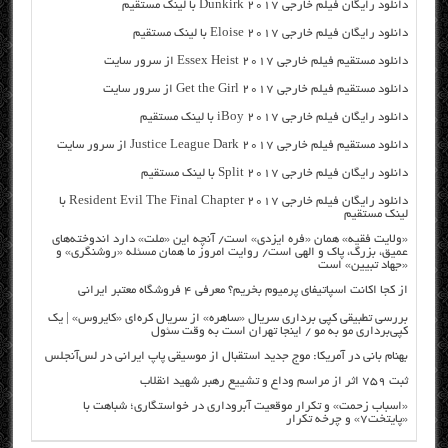
دانلود رایگان فیلم خارجی Dunkirk 2017 با لینک مستقیم
دانلود رایگان فیلم خارجی Eloise 2017 با لینک مستقیم
دانلود مستقیم فیلم خارجی Essex Heist 2017 از سرور سایت
دانلود مستقیم فیلم خارجی Get the Girl 2017 از سرور سایت
دانلود رایگان فیلم خارجی iBoy 2017 با لینک مستقیم
دانلود مستقیم فیلم خارجی Justice League Dark 2017 از سرور سایت
دانلود رایگان فیلم خارجی Split 2017 با لینک مستقیم
دانلود رایگان فیلم خارجی Resident Evil The Final Chapter 2017 با
لینک مستقیم
«ولایت فقیه» همان «فره ایزدی» است/ آنچه این «ملت» دارد اندوخته‌های
عمیق، بزرگ، پاک و الهی است/ روایت امروز ما همان مسئله «روشنگری» و
«جهاد تبیین» است
از کجا اکانت اسپاتیفای پرمیوم بخریم؟ معرفی ۴ فروشگاه معتبر ایرانی
بررسی تطبیقی کپی برداری سریال «ساهره» از سریال کره‌ای «کایروس» | یک
کپی‌برداری مو به مو / اینجا تهران است به وقت سئول
بهنام بانی در آمریکا: موج جدید استقبال از موسیقی پاپ ایرانی در لس‌آنجلس
ثبت ۷۵۹ اثر از مراسم وداع و تشییع رهبر شهید انقلاب
«اسباب زحمت» و تکرار موقعیت آبروداری در خواستگاری؛ شباهت با
«پایتخت۷» و چرخه تکرار