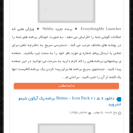
EverythingMe Launcher ★ برنده جایزه Webby ★ ویژگی هایی که
امکانات گوشی شما را افزایش می دهد: *به صورت خودکار برنامه های شما را
در پوشه های مختلف مرتب می کند. *دسترسی سریع به دفترچه تلفن:برای
تماس یا ارسال پیام, شماره ی مورد نظر خود را به سمت چپ بکشید. *صفحه
ی پیشنهادی:برنامه هایی را که لازم دارید به سرعت می توانید در این صفحه
پیدا کنید. *جستجوی سریع برنامه ها:برای پیدا کردن یک برنامه کافیست تنها
یک کلمه از آن را تایپ کنید. *براحتی م...
ادامه مطلب
دانلود Shimu – Icon Pack v1.5.9 برنامه پک آیکون شیمو
اندروید
پنج شنبه ، ۵ بهمن
نمایش 1,355