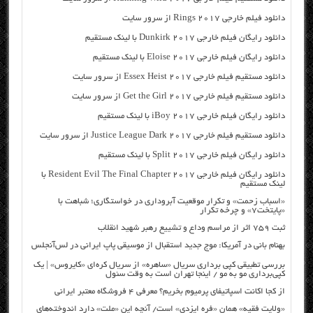
دانلود فیلم خارجی Rings 2017 از سرور سایت
دانلود رایگان فیلم خارجی Dunkirk 2017 با لینک مستقیم
دانلود رایگان فیلم خارجی Eloise 2017 با لینک مستقیم
دانلود مستقیم فیلم خارجی Essex Heist 2017 از سرور سایت
دانلود مستقیم فیلم خارجی Get the Girl 2017 از سرور سایت
دانلود رایگان فیلم خارجی iBoy 2017 با لینک مستقیم
دانلود مستقیم فیلم خارجی Justice League Dark 2017 از سرور سایت
دانلود رایگان فیلم خارجی Split 2017 با لینک مستقیم
دانلود رایگان فیلم خارجی Resident Evil The Final Chapter 2017 با
لینک مستقیم
«اسباب زحمت» و تکرار موقعیت آبروداری در خواستگاری؛ شباهت با
«پایتخت۷» و چرخه تکرار
ثبت ۷۵۹ اثر از مراسم وداع و تشییع رهبر شهید انقلاب
بهنام بانی در آمریکا: موج جدید استقبال از موسیقی پاپ ایرانی در لس‌آنجلس
بررسی تطبیقی کپی برداری سریال «ساهره» از سریال کره‌ای «کایروس» | یک
کپی‌برداری مو به مو / اینجا تهران است به وقت سئول
از کجا اکانت اسپاتیفای پرمیوم بخریم؟ معرفی ۴ فروشگاه معتبر ایرانی
«ولایت فقیه» همان «فره ایزدی» است/ آنچه این «ملت» دارد اندوخته‌های