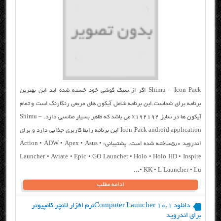
Shimu – Icon Pack اگر از سبک گوشی خود خسته شده اید این بهترین
برنامه برای شماست.این برنامه شامل آیکون های مربعی رنگارنگ است و تمام
آیکون ها در سایز x192192 می باشد که ظاهر بسیار مناسبی دارد. Shimu –
Icon Pack android application این برنامه رابط کاربری جذابی دارد و برای
اندروید ۵٫۰ساخته شده است. پشتیبانی: • Action • ADW • Apex • Asus
Launcher • Aviate • Epic • GO Launcher • Holo • Holo HD • Inspire
• KK • L Launcher • Lu...
ادامه مطلب
دانلود Computer Launcher 10.1نرم افزار لانچر کامپیوتر
برای اندروید