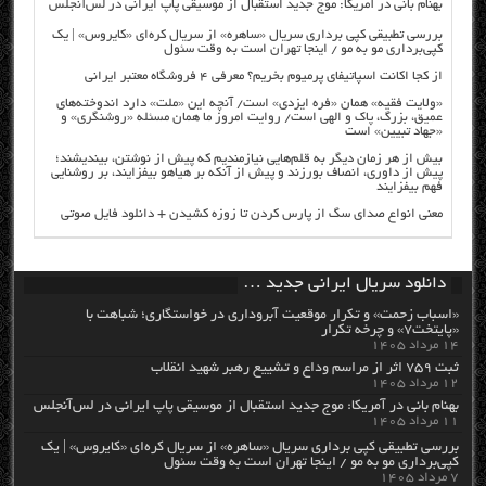
بهنام بانی در آمریکا: موج جدید استقبال از موسیقی پاپ ایرانی در لس‌آنجلس
بررسی تطبیقی کپی برداری سریال «ساهره» از سریال کره‌ای «کایروس» | یک
کپی‌برداری مو به مو / اینجا تهران است به وقت سئول
از کجا اکانت اسپاتیفای پرمیوم بخریم؟ معرفی ۴ فروشگاه معتبر ایرانی
«ولایت فقیه» همان «فره ایزدی» است/ آنچه این «ملت» دارد اندوخته‌های
عمیق، بزرگ، پاک و الهی است/ روایت امروز ما همان مسئله «روشنگری» و
«جهاد تبیین» است
بیش از هر زمان دیگر به قلم‌هایی نیازمندیم که پیش از نوشتن، بیندیشند؛
پیش از داوری، انصاف بورزند و پیش از آنکه بر هیاهو بیفزایند، بر روشنایی
فهم بیفزایند
معنی انواع صدای سگ از پارس کردن تا زوزه کشیدن + دانلود فایل صوتی
دانلود سریال ایرانی جدید …
«اسباب زحمت» و تکرار موقعیت آبروداری در خواستگاری؛ شباهت با
«پایتخت۷» و چرخه تکرار
۱۴ مرداد ۱۴۰۵
ثبت ۷۵۹ اثر از مراسم وداع و تشییع رهبر شهید انقلاب
۱۲ مرداد ۱۴۰۵
بهنام بانی در آمریکا: موج جدید استقبال از موسیقی پاپ ایرانی در لس‌آنجلس
۱۱ مرداد ۱۴۰۵
بررسی تطبیقی کپی برداری سریال «ساهره» از سریال کره‌ای «کایروس» | یک
کپی‌برداری مو به مو / اینجا تهران است به وقت سئول
۷ مرداد ۱۴۰۵