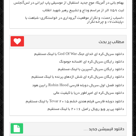
بهنام بانی در آمریکا: موج جدید استقبال از موسیقی پاپ ایرانی در لس‌آنجلس
ثبت ۷۵۹ اثر از مراسم وداع و تشییع رهبر شهید انقلاب
«اسباب زحمت» و تکرار موقعیت آبروداری در خواستگاری؛ شباهت با
«پایتخت۷» و چرخه تکرار
مطالب پر بحث
دانلود سریال کره ای خدای جنگ God Of War با لینک مستقیم
دانلود رایگان سریال کره ای افسانه جومونگ
دانلود رایگان سریال آسپرین با لینک مستقیم
دانلود رایگان سریال کره ای شش اژدهای پرنده با لینک مستقیم
دانلود فصل اول سریال دوبله فارسی Robin Hood رابین هود
دانلود سریال کره ای امپراطور دریا با کیفیت عالی
دانلود دوبله فارسی فیلم هندی خشم Tevar ۲۰۱۵ با لینک مستقیم
دانلود پی پر ویو رویال رامبل ۲۰۱۶ با لینک مستقیم
دانلود انیمیشن جدید …