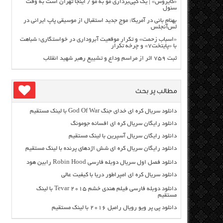
«کایروس» | یک کپی‌برداری مو به مو / اینجا تهران است به وقت
سئول
بهنام بانی در آمریکا: موج جدید استقبال از موسیقی پاپ ایرانی در
لس‌آنجلس
«اسباب زحمت» و تکرار موقعیت آبروداری در خواستگاری؛ شباهت
با «پایتخت۷» و چرخه تکرار
ثبت ۷۵۹ اثر از مراسم وداع و تشییع رهبر شهید انقلاب
مطالب پر بحث
دانلود سریال کره ای خدای جنگ God Of War با لینک مستقیم
دانلود رایگان سریال کره ای افسانه جومونگ
دانلود رایگان سریال آسپرین با لینک مستقیم
دانلود رایگان سریال کره ای شش اژدهای پرنده با لینک مستقیم
دانلود فصل اول سریال دوبله فارسی Robin Hood رابین هود
دانلود سریال کره ای امپراطور دریا با کیفیت عالی
دانلود دوبله فارسی فیلم هندی خشم Tevar ۲۰۱۵ با لینک
مستقیم
دانلود پی پر ویو رویال رامبل ۲۰۱۶ با لینک مستقیم