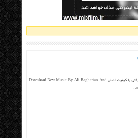
دانلود علی باقریان و فرشاد سپهر به نام تنها رفتی با کیفیت اصلی Download New Music By Ali Bagherian And