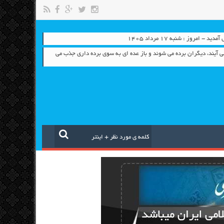
- امروز : شنبه ۱۷ مرداد ۱۴۰۵
مي آيند، ديگران برده مي شوند و باز عده اي به سوي برده داري جذب مي