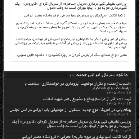
بررسی تطبیقی کپی برداری سریال «ساهره» از سریال کره‌ای «کایروس» | یک
کپی‌برداری مو به مو / اینجا تهران است به وقت سئول
از کجا اکانت اسپاتیفای پرمیوم بخریم؟ معرفی ۴ فروشگاه معتبر ایرانی
«ولایت فقیه» همان «فره ایزدی» است/ آنچه این «ملت» دارد اندوخته‌های
عمیق، بزرگ، پاک و الهی است/ روایت امروز ما همان مسئله «روشنگری» و
«جهاد تبیین» است
بیش از هر زمان دیگر به قلم‌هایی نیازمندیم که پیش از نوشتن، بیندیشند؛
پیش از داوری، انصاف بورزند و پیش از آنکه بر هیاهو بیفزایند، بر روشنایی
فهم بیفزایند
معنی انواع صدای سگ از پارس کردن تا زوزه کشیدن + دانلود فایل صوتی
دانلود سریال ایرانی جدید …
«اسباب زحمت» و تکرار موقعیت آبروداری در خواستگاری؛ شباهت با
«پایتخت۷» و چرخه تکرار
۱۴ مرداد ۱۴۰۵
ثبت ۷۵۹ اثر از مراسم وداع و تشییع رهبر شهید انقلاب
۱۲ مرداد ۱۴۰۵
بهنام بانی در آمریکا: موج جدید استقبال از موسیقی پاپ ایرانی در لس‌آنجلس
۱۱ مرداد ۱۴۰۵
بررسی تطبیقی کپی برداری سریال «ساهره» از سریال کره‌ای «کایروس» | یک
کپی‌برداری مو به مو / اینجا تهران است به وقت سئول
۷ مرداد ۱۴۰۵
از کجا اکانت اسپاتیفای پرمیوم بخریم؟ معرفی ۴ فروشگاه معتبر ایرانی