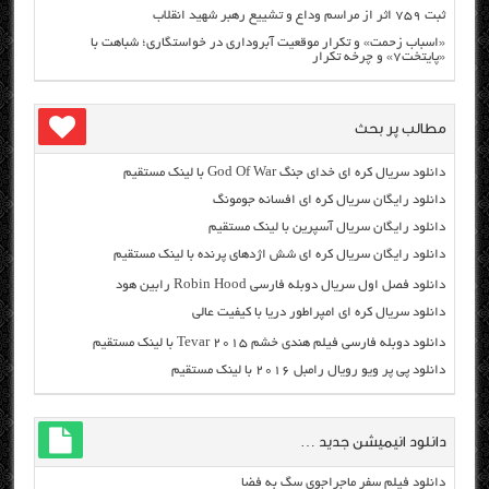
ثبت ۷۵۹ اثر از مراسم وداع و تشییع رهبر شهید انقلاب
«اسباب زحمت» و تکرار موقعیت آبروداری در خواستگاری؛ شباهت با
«پایتخت۷» و چرخه تکرار
مطالب پر بحث
دانلود سریال کره ای خدای جنگ God Of War با لینک مستقیم
دانلود رایگان سریال کره ای افسانه جومونگ
دانلود رایگان سریال آسپرین با لینک مستقیم
دانلود رایگان سریال کره ای شش اژدهای پرنده با لینک مستقیم
دانلود فصل اول سریال دوبله فارسی Robin Hood رابین هود
دانلود سریال کره ای امپراطور دریا با کیفیت عالی
دانلود دوبله فارسی فیلم هندی خشم Tevar ۲۰۱۵ با لینک مستقیم
دانلود پی پر ویو رویال رامبل ۲۰۱۶ با لینک مستقیم
دانلود انیمیشن جدید …
دانلود فیلم سفر ماجراجوی سگ به فضا