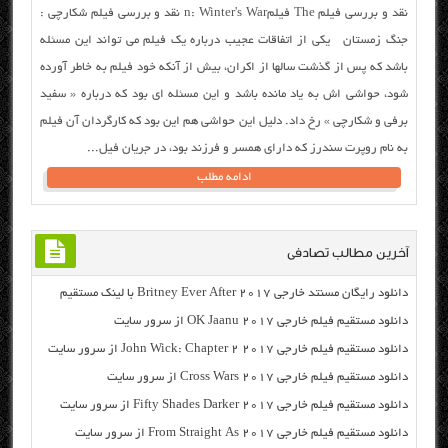
نقد و بررسی فیلم The فیلمn: Winter's War نقد و بررسی فیلم شکارچی :
جنگ زمستان یکی از اتفاقات عجیب درباره یک فیلم می تواند این مسئله
باشد که پس از گذشت سالها از اکران، بیش از آنکه خود فیلم به خاطر آورده
شود، حواشی اش به یاد مانده باشد و این مسئله ای بود که درباره « سفید
برفی و شکارچی » رخ داد. دلیل این حواشی هم این بود که کارگردان آن فیلم
به نام روپرت سندرز که دارای همسر و فرزند بود، در جریان فیل...
ادامه مطلب
آخرین مطالب تصادفی
دانلود رایگان مسنتد خارجی Britney Ever After 2017 با لینک مستقیم
دانلود مستقیم فیلم خارجی OK Jaanu 2017 از سرور سایت
دانلود مستقیم فیلم خارجی John Wick: Chapter 2 2017 از سرور سایت
دانلود مستقیم فیلم خارجی Cross Wars 2017 از سرور سایت
دانلود مستقیم فیلم خارجی Fifty Shades Darker 2017 از سرور سایت
دانلود مستقیم فیلم خارجی From Straight As 2017 از سرور سایت