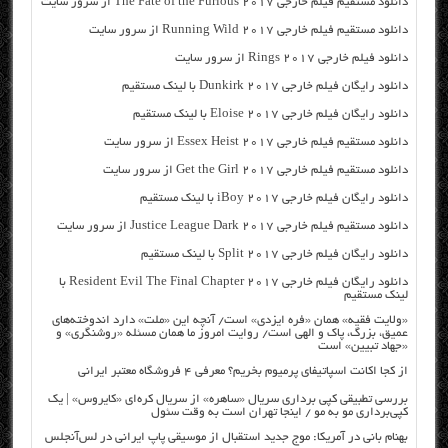
دانلود مستقیم فیلم خارجی The Fate of the Furious 2017 از سرور سایت
دانلود مستقیم فیلم خارجی Running Wild 2017 از سرور سایت
دانلود فیلم خارجی Rings 2017 از سرور سایت
دانلود رایگان فیلم خارجی Dunkirk 2017 با لینک مستقیم
دانلود رایگان فیلم خارجی Eloise 2017 با لینک مستقیم
دانلود مستقیم فیلم خارجی Essex Heist 2017 از سرور سایت
دانلود مستقیم فیلم خارجی Get the Girl 2017 از سرور سایت
دانلود رایگان فیلم خارجی iBoy 2017 با لینک مستقیم
دانلود مستقیم فیلم خارجی Justice League Dark 2017 از سرور سایت
دانلود رایگان فیلم خارجی Split 2017 با لینک مستقیم
دانلود رایگان فیلم خارجی Resident Evil The Final Chapter 2017 با
لینک مستقیم
«ولایت فقیه» همان «فره ایزدی» است/ آنچه این «ملت» دارد اندوخته‌های
عمیق، بزرگ، پاک و الهی است/ روایت امروز ما همان مسئله «روشنگری» و
«جهاد تبیین» است
از کجا اکانت اسپاتیفای پرمیوم بخریم؟ معرفی ۴ فروشگاه معتبر ایرانی
بررسی تطبیقی کپی برداری سریال «ساهره» از سریال کره‌ای «کایروس» | یک
کپی‌برداری مو به مو / اینجا تهران است به وقت سئول
بهنام بانی در آمریکا: موج جدید استقبال از موسیقی پاپ ایرانی در لس‌آنجلس