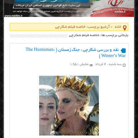
خانه
»
آرشیو برچسب: خلاصه فیلم شکارچی
بایگانی برچسب ها: خلاصه فیلم شکارچی
نقد و بررسی شکارچی : جنگ زمستان ( The Huntsman:
Winter’s War )
سه شنبه ، ۴ خرداد
نمایش 1,951