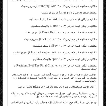
دانلود مستقیم فیلم خارجی Running Wild 2017 از سرور سایت
دانلود فیلم خارجی Rings 2017 از سرور سایت
دانلود رایگان فیلم خارجی Dunkirk 2017 با لینک مستقیم
دانلود رایگان فیلم خارجی Eloise 2017 با لینک مستقیم
دانلود مستقیم فیلم خارجی Essex Heist 2017 از سرور سایت
دانلود مستقیم فیلم خارجی Get the Girl 2017 از سرور سایت
دانلود رایگان فیلم خارجی iBoy 2017 با لینک مستقیم
دانلود مستقیم فیلم خارجی Justice League Dark 2017 از سرور سایت
دانلود رایگان فیلم خارجی Split 2017 با لینک مستقیم
دانلود رایگان فیلم خارجی Resident Evil The Final Chapter 2017 با
لینک مستقیم
«ولایت فقیه» همان «فره ایزدی» است/ آنچه این «ملت» دارد اندوخته‌های
عمیق، بزرگ، پاک و الهی است/ روایت امروز ما همان مسئله «روشنگری» و
«جهاد تبیین» است
از کجا اکانت اسپاتیفای پرمیوم بخریم؟ معرفی ۴ فروشگاه معتبر ایرانی
بررسی تطبیقی کپی برداری سریال «ساهره» از سریال کره‌ای «کایروس» | یک
کپی‌برداری مو به مو / اینجا تهران است به وقت سئول
بهنام بانی در آمریکا: موج جدید استقبال از موسیقی پاپ ایرانی در لس‌آنجلس