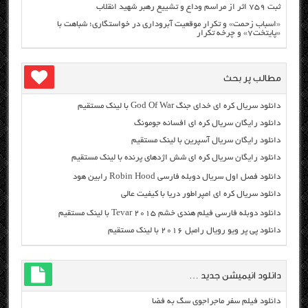
ثبت ۷۵۹ اثر از مراسم وداع و تشییع رهبر شهید انقلاب
«اسباب زحمت» و تکرار موقعیت آبروداری در خواستگاری؛ شباهت با
«پایتخت۷» و چرخه تکرار
مطالب پر بحث
دانلود سریال کره ای خدای جنگ God Of War با لینک مستقیم
دانلود رایگان سریال کره ای افسانه جومونگ
دانلود رایگان سریال آسپرین با لینک مستقیم
دانلود رایگان سریال کره ای شش اژدهای پرنده با لینک مستقیم
دانلود فصل اول سریال دوبله فارسی Robin Hood رابین هود
دانلود سریال کره ای امپراطور دریا با کیفیت عالی
دانلود دوبله فارسی فیلم هندی خشم Tevar ۲۰۱۵ با لینک مستقیم
دانلود پی پر ویو رویال رامبل ۲۰۱۶ با لینک مستقیم
دانلود انیمیشن جدید …
دانلود فیلم سفر ماجراجوی سگ به فضا