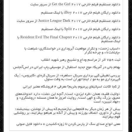
دانلود مستقیم فیلم خارجی Get the Girl 2017 از سرور سایت
دانلود رایگان فیلم خارجی iBoy 2017 با لینک مستقیم
دانلود مستقیم فیلم خارجی Justice League Dark 2017 از سرور سایت
دانلود رایگان فیلم خارجی Split 2017 با لینک مستقیم
دانلود رایگان فیلم خارجی Resident Evil The Final Chapter 2017 با
لینک مستقیم
«اسباب زحمت» و تکرار موقعیت آبروداری در خواستگاری؛ شباهت با
«پایتخت۷» و چرخه تکرار
ثبت ۷۵۹ اثر از مراسم وداع و تشییع رهبر شهید انقلاب
بهنام بانی در آمریکا: موج جدید استقبال از موسیقی پاپ ایرانی در لس‌آنجلس
بررسی تطبیقی کپی برداری سریال «ساهره» از سریال کره‌ای «کایروس» | یک
کپی‌برداری مو به مو / اینجا تهران است به وقت سئول
از کجا اکانت اسپاتیفای پرمیوم بخریم؟ معرفی ۴ فروشگاه معتبر ایرانی
«ولایت فقیه» همان «فره ایزدی» است/ آنچه این «ملت» دارد اندوخته‌های
عمیق، بزرگ، پاک و الهی است/ روایت امروز ما همان مسئله «روشنگری» و
«جهاد تبیین» است
بیش از هر زمان دیگر به قلم‌هایی نیازمندیم که پیش از نوشتن، بیندیشند؛
پیش از داوری، انصاف بورزند و پیش از آنکه بر هیاهو بیفزایند، بر روشنایی
فهم بیفزایند
معنی انواع صدای سگ از پارس کردن تا زوزه کشیدن + دانلود فایل صوتی