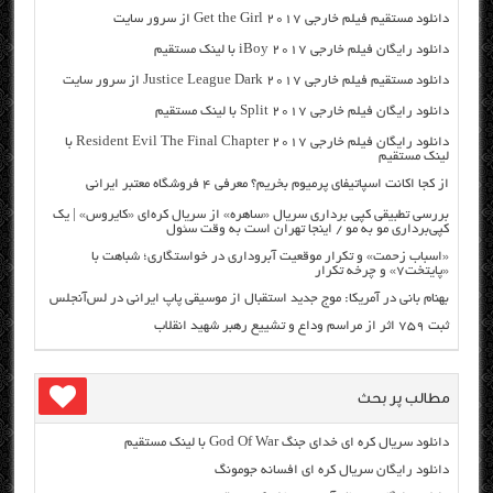
دانلود مستقیم فیلم خارجی Get the Girl 2017 از سرور سایت
دانلود رایگان فیلم خارجی iBoy 2017 با لینک مستقیم
دانلود مستقیم فیلم خارجی Justice League Dark 2017 از سرور سایت
دانلود رایگان فیلم خارجی Split 2017 با لینک مستقیم
دانلود رایگان فیلم خارجی Resident Evil The Final Chapter 2017 با
لینک مستقیم
از کجا اکانت اسپاتیفای پرمیوم بخریم؟ معرفی ۴ فروشگاه معتبر ایرانی
بررسی تطبیقی کپی برداری سریال «ساهره» از سریال کره‌ای «کایروس» | یک
کپی‌برداری مو به مو / اینجا تهران است به وقت سئول
«اسباب زحمت» و تکرار موقعیت آبروداری در خواستگاری؛ شباهت با
«پایتخت۷» و چرخه تکرار
بهنام بانی در آمریکا: موج جدید استقبال از موسیقی پاپ ایرانی در لس‌آنجلس
ثبت ۷۵۹ اثر از مراسم وداع و تشییع رهبر شهید انقلاب
مطالب پر بحث
دانلود سریال کره ای خدای جنگ God Of War با لینک مستقیم
دانلود رایگان سریال کره ای افسانه جومونگ