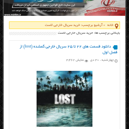
خانه
»
آرشیو برچسب: خرید سریال خارجی لاست
بایگانی برچسب ها: خرید سریال خارجی لاست
دانلود قسمت های ۲۲ تا ۲۵ سریال خارجی گمشده (lost) از
فصل اول
چهارشنبه ، ۳۰ دی
نمایش 3,462