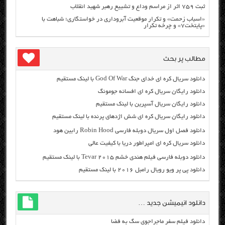
ثبت ۷۵۹ اثر از مراسم وداع و تشییع رهبر شهید انقلاب
«اسباب زحمت» و تکرار موقعیت آبروداری در خواستگاری؛ شباهت با
«پایتخت۷» و چرخه تکرار
مطالب پر بحث
دانلود سریال کره ای خدای جنگ God Of War با لینک مستقیم
دانلود رایگان سریال کره ای افسانه جومونگ
دانلود رایگان سریال آسپرین با لینک مستقیم
دانلود رایگان سریال کره ای شش اژدهای پرنده با لینک مستقیم
دانلود فصل اول سریال دوبله فارسی Robin Hood رابین هود
دانلود سریال کره ای امپراطور دریا با کیفیت عالی
دانلود دوبله فارسی فیلم هندی خشم Tevar ۲۰۱۵ با لینک مستقیم
دانلود پی پر ویو رویال رامبل ۲۰۱۶ با لینک مستقیم
دانلود انیمیشن جدید …
دانلود فیلم سفر ماجراجوی سگ به فضا