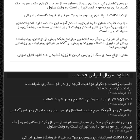
بررسی تطبیقی کپی برداری سریال «ساهره» از سریال کره‌ای «کایروس» | یک
کپی‌برداری مو به مو / اینجا تهران است به وقت سئول
از کجا اکانت اسپاتیفای پرمیوم بخریم؟ معرفی ۴ فروشگاه معتبر ایرانی
«ولایت فقیه» همان «فره ایزدی» است/ آنچه این «ملت» دارد اندوخته‌های
عمیق، بزرگ، پاک و الهی است/ روایت امروز ما همان مسئله «روشنگری» و
«جهاد تبیین» است
بیش از هر زمان دیگر به قلم‌هایی نیازمندیم که پیش از نوشتن، بیندیشند؛
پیش از داوری، انصاف بورزند و پیش از آنکه بر هیاهو بیفزایند، بر روشنایی
فهم بیفزایند
معنی انواع صدای سگ از پارس کردن تا زوزه کشیدن + دانلود فایل صوتی
دانلود سریال ایرانی جدید …
«اسباب زحمت» و تکرار موقعیت آبروداری در خواستگاری؛ شباهت با
«پایتخت۷» و چرخه تکرار
۱۴ مرداد ۱۴۰۵
ثبت ۷۵۹ اثر از مراسم وداع و تشییع رهبر شهید انقلاب
۱۲ مرداد ۱۴۰۵
بهنام بانی در آمریکا: موج جدید استقبال از موسیقی پاپ ایرانی در لس‌آنجلس
۱۱ مرداد ۱۴۰۵
بررسی تطبیقی کپی برداری سریال «ساهره» از سریال کره‌ای «کایروس» | یک
کپی‌برداری مو به مو / اینجا تهران است به وقت سئول
۷ مرداد ۱۴۰۵
از کجا اکانت اسپاتیفای پرمیوم بخریم؟ معرفی ۴ فروشگاه معتبر ایرانی