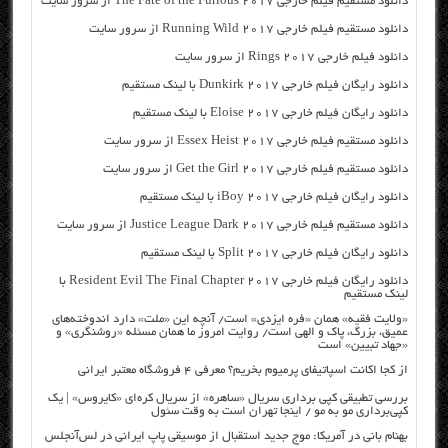
دانلود مستقیم فیلم خارجی The Fate of the Furious 2017 از سرور سایت
دانلود مستقیم فیلم خارجی Running Wild 2017 از سرور سایت
دانلود فیلم خارجی Rings 2017 از سرور سایت
دانلود رایگان فیلم خارجی Dunkirk 2017 با لینک مستقیم
دانلود رایگان فیلم خارجی Eloise 2017 با لینک مستقیم
دانلود مستقیم فیلم خارجی Essex Heist 2017 از سرور سایت
دانلود مستقیم فیلم خارجی Get the Girl 2017 از سرور سایت
دانلود رایگان فیلم خارجی iBoy 2017 با لینک مستقیم
دانلود مستقیم فیلم خارجی Justice League Dark 2017 از سرور سایت
دانلود رایگان فیلم خارجی Split 2017 با لینک مستقیم
دانلود رایگان فیلم خارجی Resident Evil The Final Chapter 2017 با
لینک مستقیم
«ولایت فقیه» همان «فره ایزدی» است/ آنچه این «ملت» دارد اندوخته‌های
عمیق، بزرگ، پاک و الهی است/ روایت امروز ما همان مسئله «روشنگری» و
«جهاد تبیین» است
از کجا اکانت اسپاتیفای پرمیوم بخریم؟ معرفی ۴ فروشگاه معتبر ایرانی
بررسی تطبیقی کپی برداری سریال «ساهره» از سریال کره‌ای «کایروس» | یک
کپی‌برداری مو به مو / اینجا تهران است به وقت سئول
بهنام بانی در آمریکا: موج جدید استقبال از موسیقی پاپ ایرانی در لس‌آنجلس