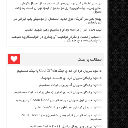
بررسی تطبیقی کپی برداری سریال «ساهره» از سریال کره‌ای
«کایروس» | یک کپی‌برداری مو به مو / اینجا تهران است به وقت
سئول
بهنام بانی در آمریکا: موج جدید استقبال از موسیقی پاپ ایرانی در
لس‌آنجلس
ثبت ۷۵۹ اثر از مراسم وداع و تشییع رهبر شهید انقلاب
«اسباب زحمت» و تکرار موقعیت آبروداری در خواستگاری؛ شباهت
با «پایتخت۷» و چرخه تکرار
مطالب پر بحث
دانلود سریال کره ای خدای جنگ God Of War با لینک مستقیم
دانلود رایگان سریال کره ای افسانه جومونگ
دانلود رایگان سریال آسپرین با لینک مستقیم
دانلود رایگان سریال کره ای شش اژدهای پرنده با لینک مستقیم
دانلود فصل اول سریال دوبله فارسی Robin Hood رابین هود
دانلود سریال کره ای امپراطور دریا با کیفیت عالی
دانلود دوبله فارسی فیلم هندی خشم Tevar ۲۰۱۵ با لینک
مستقیم
دانلود پی پر ویو رویال رامبل ۲۰۱۶ با لینک مستقیم