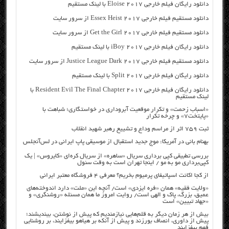
دانلود رایگان فیلم خارجی Eloise 2017 با لینک مستقیم
دانلود مستقیم فیلم خارجی Essex Heist 2017 از سرور سایت
دانلود مستقیم فیلم خارجی Get the Girl 2017 از سرور سایت
دانلود رایگان فیلم خارجی iBoy 2017 با لینک مستقیم
دانلود مستقیم فیلم خارجی Justice League Dark 2017 از سرور سایت
دانلود رایگان فیلم خارجی Split 2017 با لینک مستقیم
دانلود رایگان فیلم خارجی Resident Evil The Final Chapter 2017 با
لینک مستقیم
«اسباب زحمت» و تکرار موقعیت آبروداری در خواستگاری؛ شباهت با
«پایتخت۷» و چرخه تکرار
ثبت ۷۵۹ اثر از مراسم وداع و تشییع رهبر شهید انقلاب
بهنام بانی در آمریکا: موج جدید استقبال از موسیقی پاپ ایرانی در لس‌آنجلس
بررسی تطبیقی کپی برداری سریال «ساهره» از سریال کره‌ای «کایروس» | یک
کپی‌برداری مو به مو / اینجا تهران است به وقت سئول
از کجا اکانت اسپاتیفای پرمیوم بخریم؟ معرفی ۴ فروشگاه معتبر ایرانی
«ولایت فقیه» همان «فره ایزدی» است/ آنچه این «ملت» دارد اندوخته‌های
عمیق، بزرگ، پاک و الهی است/ روایت امروز ما همان مسئله «روشنگری» و
«جهاد تبیین» است
بیش از هر زمان دیگر به قلم‌هایی نیازمندیم که پیش از نوشتن، بیندیشند؛
پیش از داوری، انصاف بورزند و پیش از آنکه بر هیاهو بیفزایند، بر روشنایی
فهم بیفزایند