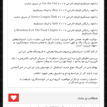
دانلود مستقیم فیلم خارجی Get the Girl 2017 از سرور سایت
دانلود رایگان فیلم خارجی iBoy 2017 با لینک مستقیم
دانلود مستقیم فیلم خارجی Justice League Dark 2017 از سرور سایت
دانلود رایگان فیلم خارجی Split 2017 با لینک مستقیم
دانلود رایگان فیلم خارجی Resident Evil The Final Chapter 2017 با
لینک مستقیم
«ولایت فقیه» همان «فره ایزدی» است/ آنچه این «ملت» دارد اندوخته‌های
عمیق، بزرگ، پاک و الهی است/ روایت امروز ما همان مسئله «روشنگری» و
«جهاد تبیین» است
از کجا اکانت اسپاتیفای پرمیوم بخریم؟ معرفی ۴ فروشگاه معتبر ایرانی
بررسی تطبیقی کپی برداری سریال «ساهره» از سریال کره‌ای «کایروس» | یک
کپی‌برداری مو به مو / اینجا تهران است به وقت سئول
بهنام بانی در آمریکا: موج جدید استقبال از موسیقی پاپ ایرانی در لس‌آنجلس
ثبت ۷۵۹ اثر از مراسم وداع و تشییع رهبر شهید انقلاب
«اسباب زحمت» و تکرار موقعیت آبروداری در خواستگاری؛ شباهت با
«پایتخت۷» و چرخه تکرار
مطالب پر بحث