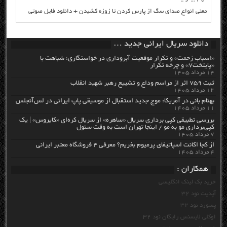
معنی انواع صدای سگ از پارس کردن تا زوزه کشیدن + دانلود فایل صوتی
دانلود سریال ایرانی جدید …
«اسباب زحمت» و تکرار موقعیت آبروداری در خواستگاری؛ شباهت با
«پایتخت۷» و چرخه تکرار
۱۴ مرداد ۱۴۰۵
ثبت ۷۵۹ اثر از مراسم وداع و تشییع رهبر شهید انقلاب
۱۲ مرداد ۱۴۰۵
بهنام بانی در آمریکا: موج جدید استقبال از موسیقی پاپ ایرانی در لس‌آنجلس
۱۱ مرداد ۱۴۰۵
بررسی تطبیقی کپی برداری سریال «ساهره» از سریال کره‌ای «کایروس» | یک
کپی‌برداری مو به مو / اینجا تهران است به وقت سئول
۷ مرداد ۱۴۰۵
از کجا اکانت اسپاتیفای پرمیوم بخریم؟ معرفی ۴ فروشگاه معتبر ایرانی
۴ مرداد ۱۴۰۵
همکاران :
خرید بک لینک انگلیسی
آپدیت نود 32
پسورد نود 32
اوکلی لایسنس رایگان نود 32