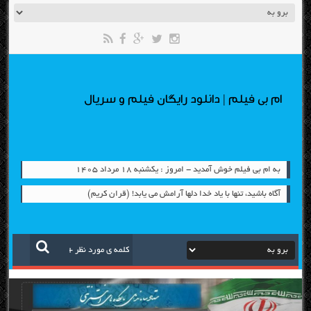
ام بی فیلم | دانلود رایگان فیلم و سریال
به ام بی فیلم خوش آمدید - امروز : یکشنبه ۱۸ مرداد ۱۴۰۵
آگاه باشيد، تنها با ياد خدا دلها آرامش می ‏يابد! (قران کریم)