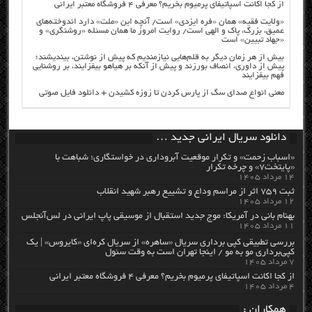
از کجا اکانت اسپاتیفای پرمیوم بخریم؟ معرفی ۴ فروشگاه معتبر ایرانی
«ولایت فقیه» همان «فره ایزدی» است/ آنچه این «ملت» دارد اندوخته‌های
عمیق، بزرگ، پاک و الهی است/ روایت امروز ما همان مسئله «روشنگری» و
«جهاد تبیین» است
بیش از هر زمان دیگر به قلم‌هایی نیازمندیم که پیش از نوشتن، بیندیشند؛
پیش از داوری، انصاف بورزند و پیش از آنکه بر هیاهو بیفزایند، بر روشنایی
فهم بیفزایند
معنی انواع صدای سگ از پارس کردن تا زوزه کشیدن + دانلود فایل صوتی
دانلود سریال ایرانی جدید …
«اسباب زحمت» و تکرار موقعیت آبروداری در خواستگاری؛ شباهت با
«پایتخت۷» و چرخه تکرار
۱۴ مرداد ۱۴۰۵
ثبت ۷۵۹ اثر از مراسم وداع و تشییع رهبر شهید انقلاب
۱۲ مرداد ۱۴۰۵
بهنام بانی در آمریکا: موج جدید استقبال از موسیقی پاپ ایرانی در لس‌آنجلس
۱۱ مرداد ۱۴۰۵
بررسی تطبیقی کپی برداری سریال «ساهره» از سریال کره‌ای «کایروس» | یک
کپی‌برداری مو به مو / اینجا تهران است به وقت سئول
۷ مرداد ۱۴۰۵
از کجا اکانت اسپاتیفای پرمیوم بخریم؟ معرفی ۴ فروشگاه معتبر ایرانی
۴ مرداد ۱۴۰۵
همکاران :