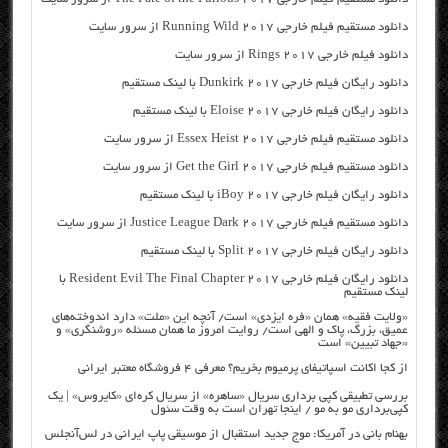
دانلود مستقیم فیلم خارجی Running Wild 2017 از سرور سایت
دانلود فیلم خارجی Rings 2017 از سرور سایت
دانلود رایگان فیلم خارجی Dunkirk 2017 با لینک مستقیم
دانلود رایگان فیلم خارجی Eloise 2017 با لینک مستقیم
دانلود مستقیم فیلم خارجی Essex Heist 2017 از سرور سایت
دانلود مستقیم فیلم خارجی Get the Girl 2017 از سرور سایت
دانلود رایگان فیلم خارجی iBoy 2017 با لینک مستقیم
دانلود مستقیم فیلم خارجی Justice League Dark 2017 از سرور سایت
دانلود رایگان فیلم خارجی Split 2017 با لینک مستقیم
دانلود رایگان فیلم خارجی Resident Evil The Final Chapter 2017 با
لینک مستقیم
«ولایت فقیه» همان «فره ایزدی» است/ آنچه این «ملت» دارد اندوخته‌های
عمیق، بزرگ، پاک و الهی است/ روایت امروز ما همان مسئله «روشنگری» و
«جهاد تبیین» است
از کجا اکانت اسپاتیفای پرمیوم بخریم؟ معرفی ۴ فروشگاه معتبر ایرانی
بررسی تطبیقی کپی برداری سریال «ساهره» از سریال کره‌ای «کایروس» | یک
کپی‌برداری مو به مو / اینجا تهران است به وقت سئول
بهنام بانی در آمریکا: موج جدید استقبال از موسیقی پاپ ایرانی در لس‌آنجلس