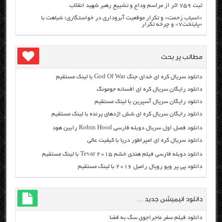
ثبت ۷۵۹ اثر از مراسم وداع و تشییع رهبر شهید انقلاب
«اسباب زحمت» و تکرار موقعیت آبروداری در خواستگاری؛ شباهت با
«پایتخت۷» و چرخه تکرار
مطالب پر بحث
دانلود سریال کره ای خدای جنگ God Of War با لینک مستقیم
دانلود رایگان سریال کره ای افسانه جومونگ
دانلود رایگان سریال آسپرین با لینک مستقیم
دانلود رایگان سریال کره ای شش اژدهای پرنده با لینک مستقیم
دانلود فصل اول سریال دوبله فارسی Robin Hood رابین هود
دانلود سریال کره ای امپراطور دریا با کیفیت عالی
دانلود دوبله فارسی فیلم هندی خشم Tevar ۲۰۱۵ با لینک مستقیم
دانلود پی پر ویو رویال رامبل ۲۰۱۶ با لینک مستقیم
دانلود انیمیشن جدید …
دانلود فیلم سفر ماجراجوی سگ به فضا