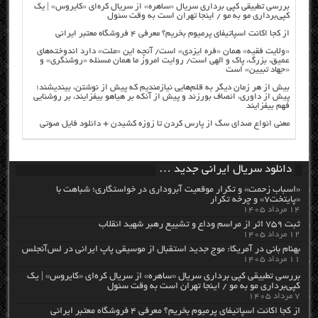
بررسی تطبیقی کپی برداری سریال «ساهره» از سریال کره‌ای «کایروس» | یک
کپی‌برداری مو به مو / اینجا تهران است به وقت سئول
از کجا اکانت اسپاتیفای پرمیوم بخریم؟ معرفی ۴ فروشگاه معتبر ایرانی
«ولایت فقیه» همان «فره ایزدی» است/ آنچه این «ملت» دارد اندوخته‌های
عمیق، بزرگ، پاک و الهی است/ روایت امروز ما همان مسئله «روشنگری» و
«جهاد تبیین» است
بیش از هر زمان دیگر به قلم‌هایی نیازمندیم که پیش از نوشتن، بیندیشند؛
پیش از داوری، انصاف بورزند و پیش از آنکه بر هیاهو بیفزایند، بر روشنایی
فهم بیفزایند
معنی انواع صدای سگ از پارس کردن تا زوزه کشیدن + دانلود فایل صوتی
دانلود سریال ایرانی جدید …
«اسباب زحمت» و تکرار موقعیت آبروداری در خواستگاری؛ شباهت با
«پایتخت۷» و چرخه تکرار
۱۴ مرداد ۱۴۰۵
ثبت ۷۵۹ اثر از مراسم وداع و تشییع رهبر شهید انقلاب
۱۲ مرداد ۱۴۰۵
بهنام بانی در آمریکا: موج جدید استقبال از موسیقی پاپ ایرانی در لس‌آنجلس
۱۱ مرداد ۱۴۰۵
بررسی تطبیقی کپی برداری سریال «ساهره» از سریال کره‌ای «کایروس» | یک
کپی‌برداری مو به مو / اینجا تهران است به وقت سئول
۷ مرداد ۱۴۰۵
از کجا اکانت اسپاتیفای پرمیوم بخریم؟ معرفی ۴ فروشگاه معتبر ایرانی