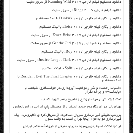
دانلود مستقیم فیلم خارجی Running Wild 2017 از سرور سایت
دانلود فیلم خارجی Rings 2017 از سرور سایت
دانلود رایگان فیلم خارجی Dunkirk 2017 با لینک مستقیم
دانلود رایگان فیلم خارجی Eloise 2017 با لینک مستقیم
دانلود مستقیم فیلم خارجی Essex Heist 2017 از سرور سایت
دانلود مستقیم فیلم خارجی Get the Girl 2017 از سرور سایت
دانلود رایگان فیلم خارجی iBoy 2017 با لینک مستقیم
دانلود مستقیم فیلم خارجی Justice League Dark 2017 از سرور سایت
دانلود رایگان فیلم خارجی Split 2017 با لینک مستقیم
دانلود رایگان فیلم خارجی Resident Evil The Final Chapter 2017 با
لینک مستقیم
«اسباب زحمت» و تکرار موقعیت آبروداری در خواستگاری؛ شباهت با
«پایتخت۷» و چرخه تکرار
ثبت ۷۵۹ اثر از مراسم وداع و تشییع رهبر شهید انقلاب
بهنام بانی در آمریکا: موج جدید استقبال از موسیقی پاپ ایرانی در لس‌آنجلس
بررسی تطبیقی کپی برداری سریال «ساهره» از سریال کره‌ای «کایروس» | یک
کپی‌برداری مو به مو / اینجا تهران است به وقت سئول
از کجا اکانت اسپاتیفای پرمیوم بخریم؟ معرفی ۴ فروشگاه معتبر ایرانی