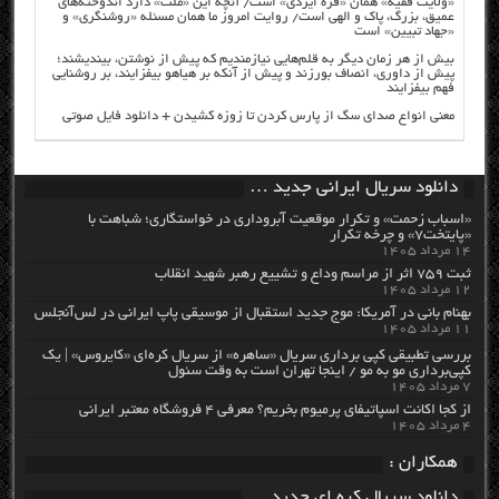
«ولایت فقیه» همان «فره ایزدی» است/ آنچه این «ملت» دارد اندوخته‌های
عمیق، بزرگ، پاک و الهی است/ روایت امروز ما همان مسئله «روشنگری» و
«جهاد تبیین» است
بیش از هر زمان دیگر به قلم‌هایی نیازمندیم که پیش از نوشتن، بیندیشند؛
پیش از داوری، انصاف بورزند و پیش از آنکه بر هیاهو بیفزایند، بر روشنایی
فهم بیفزایند
معنی انواع صدای سگ از پارس کردن تا زوزه کشیدن + دانلود فایل صوتی
دانلود سریال ایرانی جدید …
«اسباب زحمت» و تکرار موقعیت آبروداری در خواستگاری؛ شباهت با
«پایتخت۷» و چرخه تکرار
۱۴ مرداد ۱۴۰۵
ثبت ۷۵۹ اثر از مراسم وداع و تشییع رهبر شهید انقلاب
۱۲ مرداد ۱۴۰۵
بهنام بانی در آمریکا: موج جدید استقبال از موسیقی پاپ ایرانی در لس‌آنجلس
۱۱ مرداد ۱۴۰۵
بررسی تطبیقی کپی برداری سریال «ساهره» از سریال کره‌ای «کایروس» | یک
کپی‌برداری مو به مو / اینجا تهران است به وقت سئول
۷ مرداد ۱۴۰۵
از کجا اکانت اسپاتیفای پرمیوم بخریم؟ معرفی ۴ فروشگاه معتبر ایرانی
۴ مرداد ۱۴۰۵
همکاران :
دانلود سریال کره ای جدید …