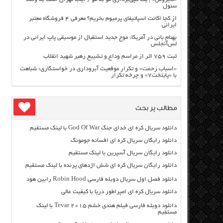
سئول
از کجا اکانت اسپاتیفای پرمیوم بخریم؟ معرفی ۴ فروشگاه معتبر
ایرانی
بهنام بانی در آمریکا: موج جدید استقبال از موسیقی پاپ ایرانی در
لس‌آنجلس
ثبت ۷۵۹ اثر از مراسم وداع و تشییع رهبر شهید انقلاب
«اسباب زحمت» و تکرار موقعیت آبروداری در خواستگاری؛ شباهت
با «پایتخت۷» و چرخه تکرار
مطالب پر بحث
دانلود سریال کره ای خدای جنگ God Of War با لینک مستقیم
دانلود رایگان سریال کره ای افسانه جومونگ
دانلود رایگان سریال آسپرین با لینک مستقیم
دانلود رایگان سریال کره ای شش اژدهای پرنده با لینک مستقیم
دانلود فصل اول سریال دوبله فارسی Robin Hood رابین هود
دانلود سریال کره ای امپراطور دریا با کیفیت عالی
دانلود دوبله فارسی فیلم هندی خشم Tevar ۲۰۱۵ با لینک
مستقیم