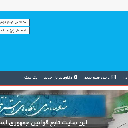
به ام بی فیلم خوش آمدید 
امام علي(ع):هر كه 
دار
دانلود فیلم جدید
دانلود سریال جدید
بک لینک