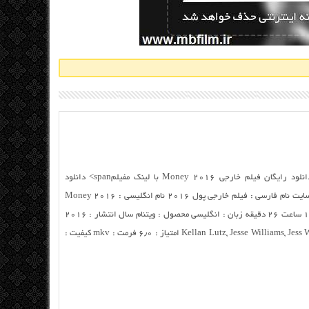
دانلود خارجی Money 2016 با کیفیت بالا دانلود رایگان فیلم خارجی Money 2016 با لینک مفیلمspan> دانلود
مستقیم فیلم خارجی Money 2016 از سرور سایت نام فارسی : فیلم خارجی پول ۲۰۱۶ نام انگلیسی : Money 2016
باز نشر توسط : ام بی فیلم ژانر : جنایی زمان : ۱ ساعت ۲۶ دقیقه زبان : انگلیسی محصول : ویتنام سال انتشار : ۲۰۱۶
کارگردان : Martín Rosete ستارگان : Kellan Lutz, Jesse Williams, Jess Weixler امتیاز : ۶٫۰ فرمت : mkv کیفیت :