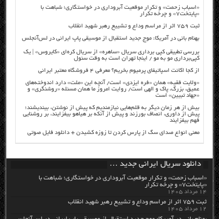
«اسباب زحمت» و تکرار موقعیت آبروداری در خواستگاری؛ شباهت با
«پایتخت۷» و چرخه تکرار
ثبت ۷۵۹ اثر از مراسم وداع و تشییع رهبر شهید انقلاب
بهنام بانی در آمریکا: موج جدید استقبال از موسیقی پاپ ایرانی در لس‌آنجلس
بررسی تطبیقی کپی برداری سریال «ساهره» از سریال کره‌ای «کایروس» | یک
کپی‌برداری مو به مو / اینجا تهران است به وقت سئول
از کجا اکانت اسپاتیفای پرمیوم بخریم؟ معرفی ۴ فروشگاه معتبر ایرانی
«ولایت فقیه» همان «فره ایزدی» است/ آنچه این «ملت» دارد اندوخته‌های
عمیق، بزرگ، پاک و الهی است/ روایت امروز ما همان مسئله «روشنگری» و
«جهاد تبیین» است
بیش از هر زمان دیگر به قلم‌هایی نیازمندیم که پیش از نوشتن، بیندیشند؛
پیش از داوری، انصاف بورزند و پیش از آنکه بر هیاهو بیفزایند، بر روشنایی
فهم بیفزایند
معنی انواع صدای سگ از پارس کردن تا زوزه کشیدن + دانلود فایل صوتی
دانلود سریال ایرانی جدید …
«اسباب زحمت» و تکرار موقعیت آبروداری در خواستگاری؛ شباهت با
«پایتخت۷» و چرخه تکرار
۱۴ مرداد ۱۴۰۵
ثبت ۷۵۹ اثر از مراسم وداع و تشییع رهبر شهید انقلاب
۱۲ مرداد ۱۴۰۵