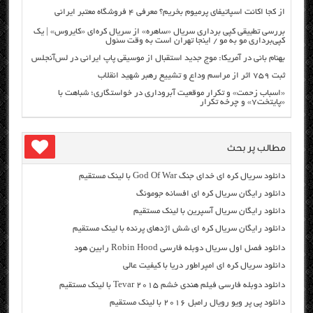
از کجا اکانت اسپاتیفای پرمیوم بخریم؟ معرفی ۴ فروشگاه معتبر ایرانی
بررسی تطبیقی کپی برداری سریال «ساهره» از سریال کره‌ای «کایروس» | یک
کپی‌برداری مو به مو / اینجا تهران است به وقت سئول
بهنام بانی در آمریکا: موج جدید استقبال از موسیقی پاپ ایرانی در لس‌آنجلس
ثبت ۷۵۹ اثر از مراسم وداع و تشییع رهبر شهید انقلاب
«اسباب زحمت» و تکرار موقعیت آبروداری در خواستگاری؛ شباهت با
«پایتخت۷» و چرخه تکرار
مطالب پر بحث
دانلود سریال کره ای خدای جنگ God Of War با لینک مستقیم
دانلود رایگان سریال کره ای افسانه جومونگ
دانلود رایگان سریال آسپرین با لینک مستقیم
دانلود رایگان سریال کره ای شش اژدهای پرنده با لینک مستقیم
دانلود فصل اول سریال دوبله فارسی Robin Hood رابین هود
دانلود سریال کره ای امپراطور دریا با کیفیت عالی
دانلود دوبله فارسی فیلم هندی خشم Tevar ۲۰۱۵ با لینک مستقیم
دانلود پی پر ویو رویال رامبل ۲۰۱۶ با لینک مستقیم