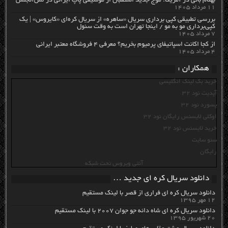
بهنام بانی در آمریکا: موج جدید استقبال از موسیقی پاپ ایرانی در لس‌آنجلس
۱۱ مرداد ۱۴۰۵
بررسی تطبیقی کپی برداری سریال «ساهره» از سریال کره‌ای «کایروس» | یک
کپی‌برداری مو به مو / اینجا تهران است به وقت سئول
۷ مرداد ۱۴۰۵
از کجا اکانت اسپاتیفای پرمیوم بخریم؟ معرفی ۴ فروشگاه معتبر ایرانی
۴ مرداد ۱۴۰۵
همکاران :
خرید بک لینک انگلیسی
آپدیت نود 32
پسورد نود 32
اوکلی لایسنس رایگان نود 32
خرید لایسنس نود 32
سئو سایت
رایگان
آنتی ویروس تحت شبکه
دانلود سریال کره ای جدید …
دانلود سریال کره ای فراری از قصر با لینک مستقیم
۱۲ مهر ۱۳۹۵
دانلود سریال کره ای شاه دائه جو جوان ۲۰۰۷ با لینک مستقیم
۲۰ شهریور ۱۳۹۵