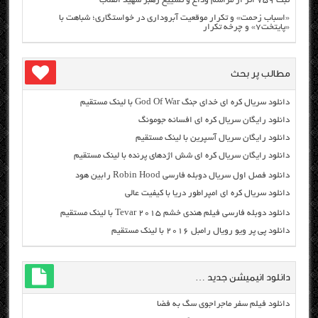
ثبت ۷۵۹ اثر از مراسم وداع و تشییع رهبر شهید انقلاب
«اسباب زحمت» و تکرار موقعیت آبروداری در خواستگاری؛ شباهت با
«پایتخت۷» و چرخه تکرار
مطالب پر بحث
دانلود سریال کره ای خدای جنگ God Of War با لینک مستقیم
دانلود رایگان سریال کره ای افسانه جومونگ
دانلود رایگان سریال آسپرین با لینک مستقیم
دانلود رایگان سریال کره ای شش اژدهای پرنده با لینک مستقیم
دانلود فصل اول سریال دوبله فارسی Robin Hood رابین هود
دانلود سریال کره ای امپراطور دریا با کیفیت عالی
دانلود دوبله فارسی فیلم هندی خشم Tevar ۲۰۱۵ با لینک مستقیم
دانلود پی پر ویو رویال رامبل ۲۰۱۶ با لینک مستقیم
دانلود انیمیشن جدید …
دانلود فیلم سفر ماجراجوی سگ به فضا