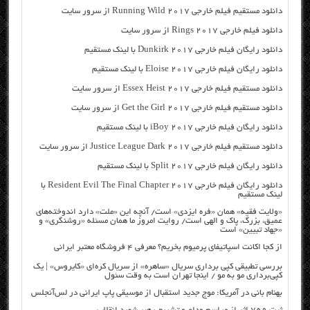
دانلود مستقیم فیلم خارجی Running Wild 2017 از سرور سایت
دانلود فیلم خارجی Rings 2017 از سرور سایت
دانلود رایگان فیلم خارجی Dunkirk 2017 با لینک مستقیم
دانلود رایگان فیلم خارجی Eloise 2017 با لینک مستقیم
دانلود مستقیم فیلم خارجی Essex Heist 2017 از سرور سایت
دانلود مستقیم فیلم خارجی Get the Girl 2017 از سرور سایت
دانلود رایگان فیلم خارجی iBoy 2017 با لینک مستقیم
دانلود مستقیم فیلم خارجی Justice League Dark 2017 از سرور سایت
دانلود رایگان فیلم خارجی Split 2017 با لینک مستقیم
دانلود رایگان فیلم خارجی Resident Evil The Final Chapter 2017 با
لینک مستقیم
«ولایت فقیه» همان «فره ایزدی» است/ آنچه این «ملت» دارد اندوخته‌های
عمیق، بزرگ، پاک و الهی است/ روایت امروز ما همان مسئله «روشنگری» و
«جهاد تبیین» است
از کجا اکانت اسپاتیفای پرمیوم بخریم؟ معرفی ۴ فروشگاه معتبر ایرانی
بررسی تطبیقی کپی برداری سریال «ساهره» از سریال کره‌ای «کایروس» | یک
کپی‌برداری مو به مو / اینجا تهران است به وقت سئول
بهنام بانی در آمریکا: موج جدید استقبال از موسیقی پاپ ایرانی در لس‌آنجلس