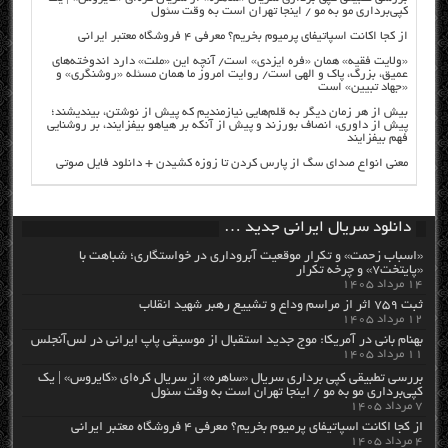
کپی‌برداری مو به مو / اینجا تهران است به وقت سئول
از کجا اکانت اسپاتیفای پرمیوم بخریم؟ معرفی ۴ فروشگاه معتبر ایرانی
«ولایت فقیه» همان «فره ایزدی» است/ آنچه این «ملت» دارد اندوخته‌های
عمیق، بزرگ، پاک و الهی است/ روایت امروز ما همان مسئله «روشنگری» و
«جهاد تبیین» است
بیش از هر زمان دیگر به قلم‌هایی نیازمندیم که پیش از نوشتن، بیندیشند؛
پیش از داوری، انصاف بورزند و پیش از آنکه بر هیاهو بیفزایند، بر روشنایی
فهم بیفزایند
معنی انواع صدای سگ از پارس کردن تا زوزه کشیدن + دانلود فایل صوتی
دانلود سریال ایرانی جدید …
«اسباب زحمت» و تکرار موقعیت آبروداری در خواستگاری؛ شباهت با
«پایتخت۷» و چرخه تکرار
۱۴ مرداد ۱۴۰۵
ثبت ۷۵۹ اثر از مراسم وداع و تشییع رهبر شهید انقلاب
۱۲ مرداد ۱۴۰۵
بهنام بانی در آمریکا: موج جدید استقبال از موسیقی پاپ ایرانی در لس‌آنجلس
۱۱ مرداد ۱۴۰۵
بررسی تطبیقی کپی برداری سریال «ساهره» از سریال کره‌ای «کایروس» | یک
کپی‌برداری مو به مو / اینجا تهران است به وقت سئول
۷ مرداد ۱۴۰۵
از کجا اکانت اسپاتیفای پرمیوم بخریم؟ معرفی ۴ فروشگاه معتبر ایرانی
۴ مرداد ۱۴۰۵