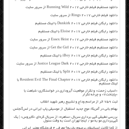
دانلود مستقیم فیلم خارجی Running Wild 2017 از سرور سایت
دانلود فیلم خارجی Rings 2017 از سرور سایت
دانلود رایگان فیلم خارجی Dunkirk 2017 با لینک مستقیم
دانلود رایگان فیلم خارجی Eloise 2017 با لینک مستقیم
دانلود مستقیم فیلم خارجی Essex Heist 2017 از سرور سایت
دانلود مستقیم فیلم خارجی Get the Girl 2017 از سرور سایت
دانلود رایگان فیلم خارجی iBoy 2017 با لینک مستقیم
دانلود مستقیم فیلم خارجی Justice League Dark 2017 از سرور سایت
دانلود رایگان فیلم خارجی Split 2017 با لینک مستقیم
دانلود رایگان فیلم خارجی Resident Evil The Final Chapter 2017 با
لینک مستقیم
«اسباب زحمت» و تکرار موقعیت آبروداری در خواستگاری؛ شباهت با
«پایتخت۷» و چرخه تکرار
ثبت ۷۵۹ اثر از مراسم وداع و تشییع رهبر شهید انقلاب
بهنام بانی در آمریکا: موج جدید استقبال از موسیقی پاپ ایرانی در لس‌آنجلس
بررسی تطبیقی کپی برداری سریال «ساهره» از سریال کره‌ای «کایروس» | یک
کپی‌برداری مو به مو / اینجا تهران است به وقت سئول
از کجا اکانت اسپاتیفای پرمیوم بخریم؟ معرفی ۴ فروشگاه معتبر ایرانی