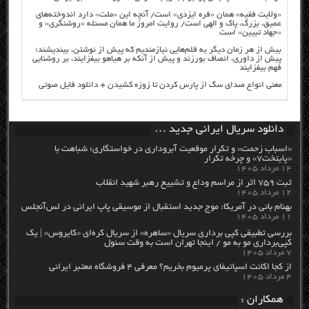
«ولایت فقیه» همان «فره ایزدی» است/ آنچه این «ملت» دارد اندوخته‌های
عمیق، بزرگ، پاک و الهی است/ روایت امروز ما همان مسئله «روشنگری» و
«جهاد تبیین» است
بیش از هر زمان دیگر به قلم‌هایی نیازمندیم که پیش از نوشتن، بیندیشند؛
پیش از داوری، انصاف بورزند و پیش از آنکه بر هیاهو بیفزایند، بر روشنایی
فهم بیفزایند
معنی انواع صدای سگ از پارس کردن تا زوزه کشیدن + دانلود فایل صوتی
دانلود سریال ایرانی جدید …
«اسباب زحمت» و تکرار موقعیت آبروداری در خواستگاری؛ شباهت با
«پایتخت۷» و چرخه تکرار
۱۴ مرداد ۱۴۰۵
ثبت ۷۵۹ اثر از مراسم وداع و تشییع رهبر شهید انقلاب
۱۲ مرداد ۱۴۰۵
بهنام بانی در آمریکا: موج جدید استقبال از موسیقی پاپ ایرانی در لس‌آنجلس
۱۱ مرداد ۱۴۰۵
بررسی تطبیقی کپی برداری سریال «ساهره» از سریال کره‌ای «کایروس» | یک
کپی‌برداری مو به مو / اینجا تهران است به وقت سئول
۷ مرداد ۱۴۰۵
از کجا اکانت اسپاتیفای پرمیوم بخریم؟ معرفی ۴ فروشگاه معتبر ایرانی
۴ مرداد ۱۴۰۵
همکاران :