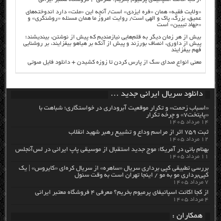
«ولایت فقیه» همان «فره ایزدی» است/ آنچه این «ملت» دارد اندوخته‌های
عمیق، بزرگ، پاک و الهی است/ روایت امروز ما همان مسئله «روشنگری» و
«جهاد تبیین» است
بیش از هر زمان دیگر به قلم‌هایی نیازمندیم که پیش از نوشتن، بیندیشند؛
پیش از داوری، انصاف بورزند و پیش از آنکه بر هیاهو بیفزایند، بر روشنایی
فهم بیفزایند
معنی انواع صدای سگ از پارس کردن تا زوزه کشیدن + دانلود فایل صوتی
دانلود سریال ایرانی جدید …
«اسباب زحمت» و تکرار موقعیت آبروداری در خواستگاری؛ شباهت با
«پایتخت۷» و چرخه تکرار
۱۴ مرداد ۱۴۰۵
ثبت ۷۵۹ اثر از مراسم وداع و تشییع رهبر شهید انقلاب
۱۲ مرداد ۱۴۰۵
بهنام بانی در آمریکا: موج جدید استقبال از موسیقی پاپ ایرانی در لس‌آنجلس
۱۱ مرداد ۱۴۰۵
بررسی تطبیقی کپی برداری سریال «ساهره» از سریال کره‌ای «کایروس» | یک
کپی‌برداری مو به مو / اینجا تهران است به وقت سئول
۷ مرداد ۱۴۰۵
از کجا اکانت اسپاتیفای پرمیوم بخریم؟ معرفی ۴ فروشگاه معتبر ایرانی
۴ مرداد ۱۴۰۵
همکاران :